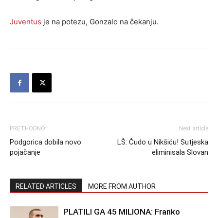
Juventus
je na potezu, Gonzalo na čekanju.
PRETHODNO
Next article
Podgorica dobila novo
LŠ: Čudo u Nikšiću! Sutjeska
pojačanje
eliminisala Slovan
RELATED ARTICLES
MORE FROM AUTHOR
PLATILI GA 45 MILIONA: Franko