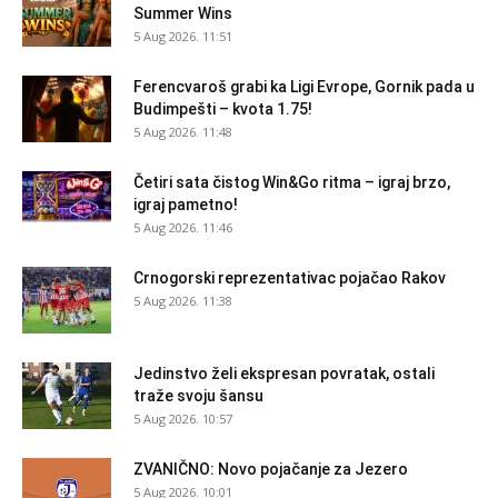
Summer Wins
5 Aug 2026. 11:51
Ferencvaroš grabi ka Ligi Evrope, Gornik pada u
Budimpešti – kvota 1.75!
5 Aug 2026. 11:48
Četiri sata čistog Win&Go ritma – igraj brzo,
igraj pametno!
5 Aug 2026. 11:46
Crnogorski reprezentativac pojačao Rakov
5 Aug 2026. 11:38
Jedinstvo želi ekspresan povratak, ostali
traže svoju šansu
5 Aug 2026. 10:57
ZVANIČNO: Novo pojačanje za Jezero
5 Aug 2026. 10:01