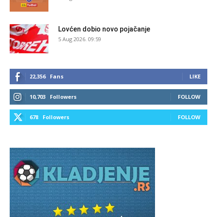
Lovćen dobio novo pojačanje
5 Aug 2026. 09:59
22,356
Fans
LIKE
10,703
Followers
FOLLOW
678
Followers
FOLLOW