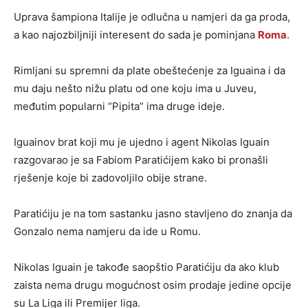
Uprava šampiona Italije je odlučna u namjeri da ga proda,
a kao najozbiljniji interesent do sada je pominjana
Roma
.
Rimljani su spremni da plate obeštećenje za Iguaina i da
mu daju nešto nižu platu od one koju ima u Juveu,
međutim popularni “Pipita” ima druge ideje.
Iguainov brat koji mu je ujedno i agent Nikolas Iguain
razgovarao je sa Fabiom Paratićijem kako bi pronašli
rješenje koje bi zadovoljilo obije strane.
Paratićiju je na tom sastanku jasno stavljeno do znanja da
Gonzalo nema namjeru da ide u Romu.
Nikolas Iguain je takođe saopštio Paratićiju da ako klub
zaista nema drugu mogućnost osim prodaje jedine opcije
su La Liga ili Premijer liga.