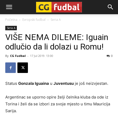
CG-
Početna
Evropski fudbal
Seria A
Seria A
Fudbal
VIŠE NEMA DILEME: Iguain
odlučio da li dolazi u Romu!
By
CG Fudbal
-
17 Jul 2019. 13:00
0
Status
Gonzala Iguaina
u
Juventusu
je još neizvjestan.
Argentinac se uporno opire želji čelnika kluba da ode iz
Torina i želi da se izbori za svoje mjesto u timu Mauricija
Sarija.