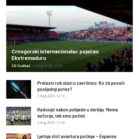
Crnogorski internacionalac pojačao
Ekstremaduru
CG Fudbal
-
5 Aug 2026. 12:35
Prelazni rok ulazi u završnicu: Ko će povući
posljednji potez?
5 Aug 2026. 12:13
Radonjić nakon pobjede u derbiju: Nema
euforije, tek smo počeli
5 Aug 2026. 11:56
Ljetnja slot avantura počinje – Expanse