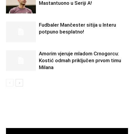
Mastantuono u Seriji A!
Fudbaler Mančester sitija u Interu
potpuno besplatno!
Amorim vjeruje mladom Crnogorcu:
Kostić odmah priključen prvom timu
Milana