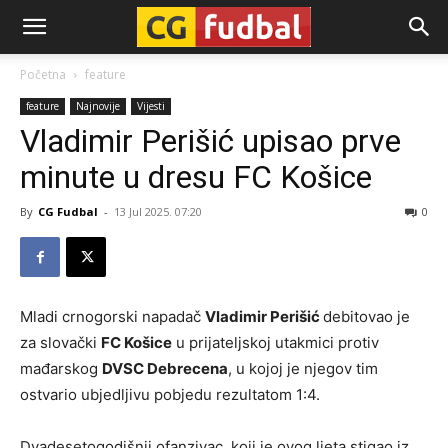
CG-
Početna
feature
feature
Najnovije
Vijesti
Fudbal
Vladimir Perišić upisao prve
minute u dresu FC Košice
By
CG Fudbal
-
13 Jul 2025. 07:20
0
Mladi crnogorski napadač
Vladimir Perišić
debitovao je
za slovački
FC Košice
u prijateljskoj utakmici protiv
mađarskog
DVSC Debrecena
, u kojoj je njegov tim
ostvario ubjedljivu pobjedu rezultatom 1:4.
Dvadesetogodišnji ofanzivac, koji je ovog ljeta stigao iz