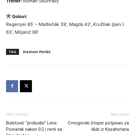
Trener:
Roman Skuhravý
Golovi:
Regenyei 85’ – Madleňák 39’, Magda 42’, Kružliak (pen.)
63’, Miljanić 68’
TAG
Vladimir Perišić
PRETHODNO
Next article
Bulatović “probudio” Lens:
Crnogorski štoper potpisao za
Povratak nakon 0:2 i remi sa
klub iz Kazahstana