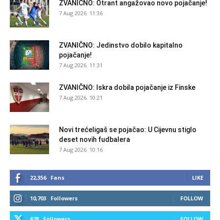
ZVANIČNO: Otrant angažovao novo pojačanje!
7 Aug 2026. 11:36
ZVANIČNO: Jedinstvo dobilo kapitalno
pojačanje!
7 Aug 2026. 11:31
ZVANIČNO: Iskra dobila pojačanje iz Finske
7 Aug 2026. 10:21
Novi trećeligaš se pojačao: U Cijevnu stiglo
deset novih fudbalera
7 Aug 2026. 10:16
22,356
Fans
LIKE
10,703
Followers
FOLLOW
678
Followers
FOLLOW