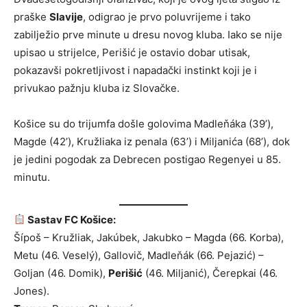
praške
Slavije
, odigrao je prvo poluvrijeme i tako
zabilježio prve minute u dresu novog kluba. Iako se nije
upisao u strijelce, Perišić je ostavio dobar utisak,
pokazavši pokretljivost i napadački instinkt koji je i
privukao pažnju kluba iz Slovačke.
Košice su do trijumfa došle golovima Madleňáka (39’),
Magde (42’), Kružliaka iz penala (63’) i Miljanića (68’), dok
je jedini pogodak za Debrecen postigao Regenyei u 85.
minutu.
Sastav FC Košice:
Šípoš – Kružliak, Jakúbek, Jakubko – Magda (66. Korba),
Metu (46. Veselý), Gallovič, Madleňák (66. Pejazić) –
Goljan (46. Domik),
Perišić
(46. Miljanić), Čerepkai (46.
Jones).