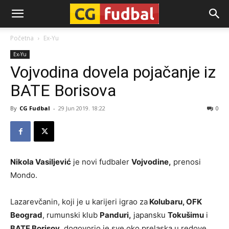
CG-
Početna
Ex-Yu
Ex-Yu
Fudbal
Vojvodina dovela pojačanje iz
BATE Borisova
By
CG Fudbal
-
29 Jun 2019. 18:22
0
Nikola Vasiljević
je novi fudbaler
Vojvodine,
prenosi
Mondo.
Lazarevčanin, koji je u karijeri igrao za
Kolubaru, OFK
Beograd
, rumunski klub
Panduri,
japansku
Tokušimu
i
BATE Borisov
, dogovorio je sve oko prelaska u redove