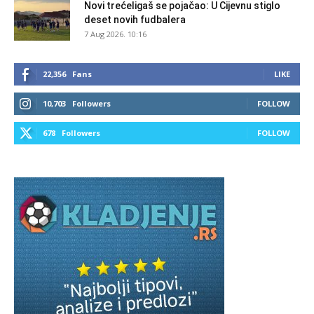
Novi trećeligaš se pojačao: U Cijevnu stiglo
deset novih fudbalera
7 Aug 2026. 10:16
22,356
Fans
LIKE
10,703
Followers
FOLLOW
678
Followers
FOLLOW