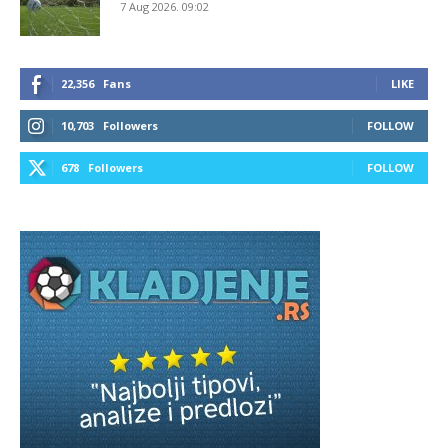
7 Aug 2026. 09:02
22,356
Fans
LIKE
10,703
Followers
FOLLOW
678
Followers
FOLLOW