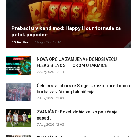
Prebaci u vikend mod: Happy Hour formula za
petak popodne
CG Fudbal
-
7 Aug 2026. 12:14
NOVA OPCIJA ZAMJENA+ DONOSI VEĆU
FLEKSIBILNOST TOKOM UTAKMICE
7 Aug 2026. 12:13
Čelnici starobarske Sloge: U sezoni pred nama
borba za viši rang takmičenja
7 Aug 2026. 12:09
ZVANIČNO: Bokelj dobio veliko pojačanje u
napadu
7 Aug 2026. 12:05