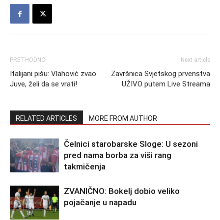
PRETHODNO
Next article
Italijani pišu: Vlahović zvao
Završnica Svjetskog prvenstva
Juve, želi da se vrati!
UŽIVO putem Live Streama
RELATED ARTICLES
MORE FROM AUTHOR
Čelnici starobarske Sloge: U sezoni
pred nama borba za viši rang
takmičenja
ZVANIČNO: Bokelj dobio veliko
pojačanje u napadu