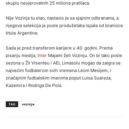
skupio nevjerovatnih 25 miliona pratilaca.
Nije Vozinja tu stao, nastavio je sa sjajnim odbranama, a
njegova selekcija je posle produžetaka ispala od branioca
titule Argentine.
Sada je pred transferom karijere u 40. godini. Prema
pisanju medija,
Inter
Majami želi Vozinju. On bi tako posle
sezona u Žil Visenteu i AEL Limasolu mogao da zaigra sa
najvećim fudbalerom svih vremena Leom Mesijem, i
značajnim fudbalskim imenima poput Luisa Suareza,
Kazemira i Rodriga De Pola.
TAG
vozinja