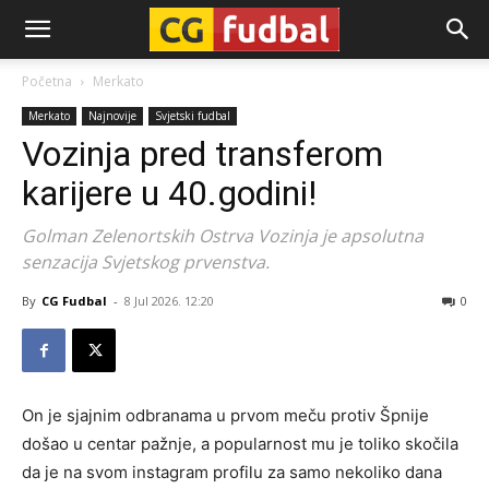
CG-
Početna
Merkato
Merkato
Najnovije
Svjetski fudbal
Fudbal
Vozinja pred transferom
karijere u 40.godini!
Golman Zelenortskih Ostrva Vozinja je apsolutna
senzacija Svjetskog prvenstva.
By
CG Fudbal
-
8 Jul 2026. 12:20
0
On je sjajnim odbranama u prvom meču protiv Špnije
došao u centar pažnje, a popularnost mu je toliko skočila
da je na svom instagram profilu za samo nekoliko dana