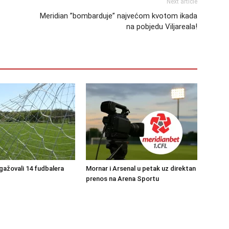
Next article
Meridian ”bombarduje” najvećom kvotom ikada
na pobjedu Viljareala!
ngažovali 14 fudbalera
Mornar i Arsenal u petak uz direktan
prenos na Arena Sportu