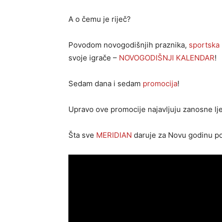
A o čemu je riječ?
Povodom novogodišnjih praznika,
sportska 
svoje igrače –
NOVOGODIŠNJI KALENDAR
!
Sedam dana i sedam
promocija
!
Upravo ove promocije najavljuju zanosne lj
Šta sve
MERIDIAN
daruje za Novu godinu po