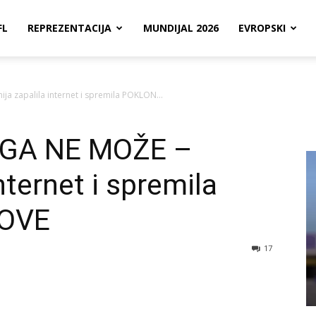
FL
REPREZENTACIJA
MUNDIJAL 2026
EVROPSKI
a zapalila internet i spremila POKLON...
OGA NE MOŽE –
nternet i spremila
OVE
17