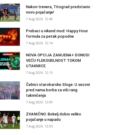
Nakon trenera, Titograd predstavio
novo pojačanje!
7 Aug 2026. 12:40
Prebaci u vikend mod: Happy Hour
formula za petak popodne
7 Aug 2026. 12:14
NOVA OPCIJA ZAMJENA+ DONOSI
VEĆU FLEKSIBILNOST TOKOM
UTAKMICE
7 Aug 2026. 12:13
Čelnici starobarske Sloge: U sezoni
pred nama borba za viši rang
takmičenja
7 Aug 2026. 12:09
ZVANIČNO: Bokelj dobio veliko
pojačanje u napadu
7 Aug 2026. 12:05