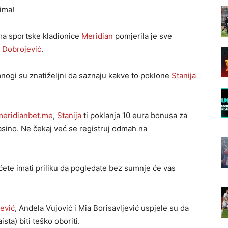
ima!
ama sportske kladionice
Meridian
pomjerila je sve
a Dobrojević
.
 mnogi su znatiželjni da saznaju kakve to poklone
Stanija
meridianbet.me
,
Stanija
ti poklanja 10 eura bonusa za
asino. Ne čekaj već se registruj odmah na
ete imati priliku da pogledate bez sumnje će vas
jević
, Anđela Vujović i Mia Borisavljević uspjele su da
ta) biti teško oboriti.