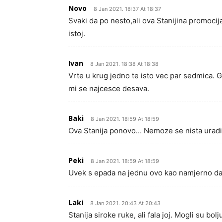
Novo
8 Jan 2021. 18:37 At 18:37
Svaki da po nesto,ali ova Stanijina promoci
istoj.
Ivan
8 Jan 2021. 18:38 At 18:38
Vrte u krug jedno te isto vec par sedmica. 
mi se najcesce desava.
Baki
8 Jan 2021. 18:59 At 18:59
Ova Stanija ponovo… Nemoze se nista uradi
Peki
8 Jan 2021. 18:59 At 18:59
Uvek s epada na jednu ovo kao namjerno da
Laki
8 Jan 2021. 20:43 At 20:43
Stanija siroke ruke, ali fala joj. Mogli su bol