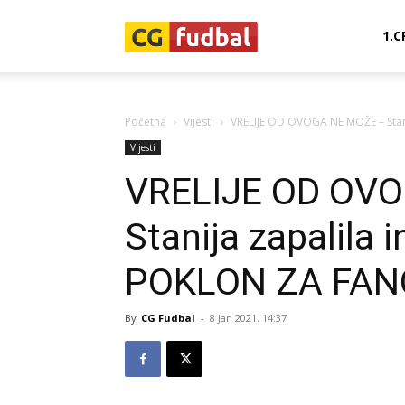
CG-
1.C
Fudbal
Početna
Vijesti
VRELIJE OD OVOGA NE MOŽE – Stanij
Vijesti
VRELIJE OD OV
Stanija zapalila i
POKLON ZA FAN
By
CG Fudbal
-
8 Jan 2021. 14:37