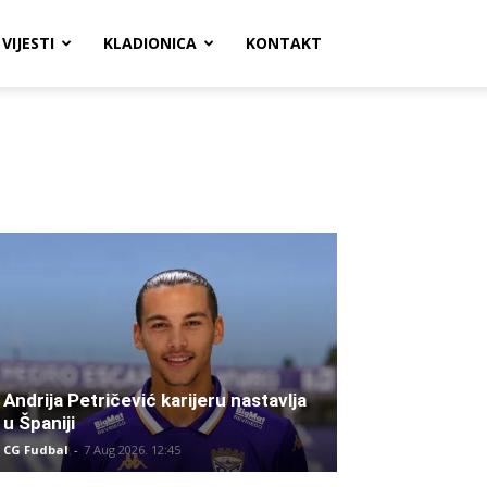
VIJESTI
KLADIONICA
KONTAKT
Andrija Petričević karijeru nastavlja
u Španiji
CG Fudbal
-
7 Aug 2026. 12:45