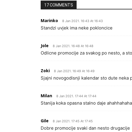
17 COMMENTS
Marinko
8 Jan 2021. 16:43 At 16:43
Standzi uvjek ima neke pokloncice
Jole
8 Jan 2021. 16:48 At 16:48
Odlicne promocije za svakog po nesto, a sto 
Zoki
8 Jan 2021. 16:49 At 16:49
Sjajni novogodisnji kalendar sto dute neka p
Milan
8 Jan 2021. 17:44 At 17:44
Stanija koka opasna stalno daje ahahhahaha
Gile
8 Jan 2021. 17:45 At 17:45
Dobre promocije svaki dan nesto drugacije