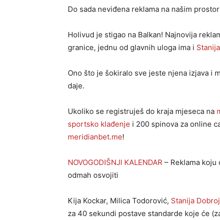
Do sada neviđena reklama na našim prostor
Holivud je stigao na Balkan! Najnovija rekl
granice, jednu od glavnih uloga ima i
Stanij
Ono što je šokiralo sve jeste njena izjava i
daje.
Ukoliko se registruješ do kraja mjeseca na
sportsko klađenje
i 200 spinova za online c
meridianbet.me
!
NOVOGODIŠNJI KALENDAR
– Reklama koju ć
odmah osvojiti
Kija Kockar, Milica Todorović,
Stanija Dobro
za 40 sekundi postave standarde koje će (zais