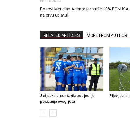
PRETHODNO
Pozovi Meridian Agente jer stiže 10% BONUSA
na prvu uplatu!
RELATED ARTICLES
MORE FROM AUTHOR
Sutjeska predstavila posljednje
Pljevljaci a
pojačanje ovog ljeta