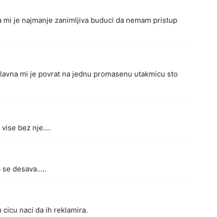
ja mi je najmanje zanimljiva buduci da nemam pristup
Glavna mi je povrat na jednu promasenu utakmicu sto
 vise bez nje….
 se desava…..
ju cicu naci da ih reklamira.