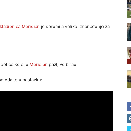
kladionica
Meridian
je spremila veliko iznenađenje za
epotice koje je
Meridian
pažljivo birao.
gledajte u nastavku: