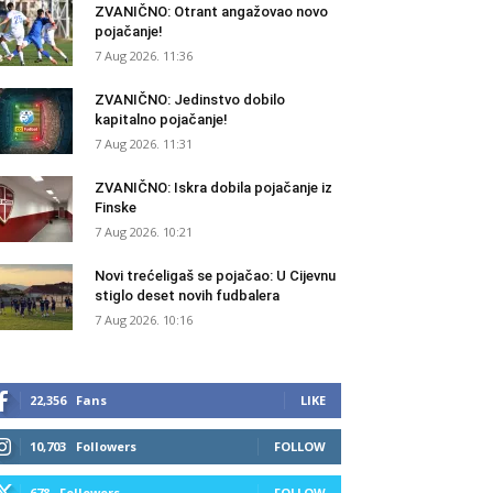
ZVANIČNO: Otrant angažovao novo
pojačanje!
7 Aug 2026. 11:36
ZVANIČNO: Jedinstvo dobilo
kapitalno pojačanje!
7 Aug 2026. 11:31
ZVANIČNO: Iskra dobila pojačanje iz
Finske
7 Aug 2026. 10:21
Novi trećeligaš se pojačao: U Cijevnu
stiglo deset novih fudbalera
7 Aug 2026. 10:16
22,356
Fans
LIKE
10,703
Followers
FOLLOW
678
Followers
FOLLOW