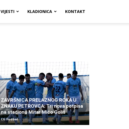
VIJESTI
KLADIONICA
KONTAKT
ZAVRŠNICA PRELAZNOG ROKA U
ZNAKU PETROVCA: Tri nova potpisa
na stadionu Mitar Mićo Goliš
CG Fudbal
-
6 Aug 2026. 12:26