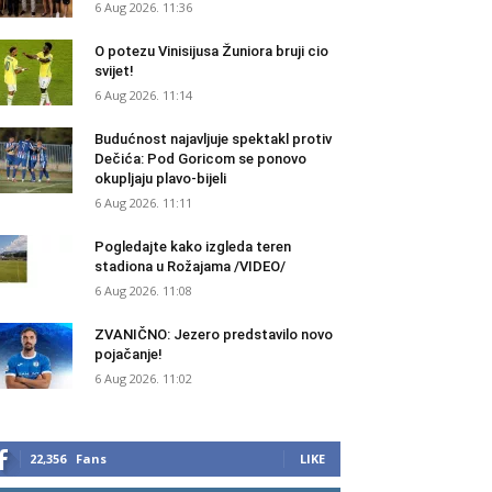
6 Aug 2026. 11:36
O potezu Vinisijusa Žuniora bruji cio
svijet!
6 Aug 2026. 11:14
Budućnost najavljuje spektakl protiv
Dečića: Pod Goricom se ponovo
okupljaju plavo-bijeli
6 Aug 2026. 11:11
Pogledajte kako izgleda teren
stadiona u Rožajama /VIDEO/
6 Aug 2026. 11:08
ZVANIČNO: Jezero predstavilo novo
pojačanje!
6 Aug 2026. 11:02
22,356
Fans
LIKE