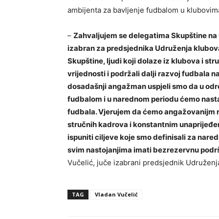
ambijenta za bavljenje fudbalom u klubovima
–
Zahvaljujem se delegatima Skupštine na
izabran za predsjednika Udruženja klubo
Skupštine, ljudi koji dolaze iz klubova i s
vrijednosti i podržali dalji razvoj fudbala n
dosadašnji angažman uspjeli smo da u odre
fudbalom i u narednom periodu ćemo nastav
fudbala. Vjerujem da ćemo angažovanijm 
stručnih kadrova i konstantnim unaprijeđenj
ispuniti ciljeve koje smo definisali za nar
svim nastojanjima imati bezrezervnu pod
Vučelić, juče izabrani predsjednik Udružen
TAG
Vladan Vučelić