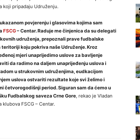
 koji pripadaju Udruženju.
 ukazanom povjerenju i glasovima kojima sam
va
FSCG
– Centar. Raduje me činjenica da su delegati
trukovnih udruženja, prepoznali prave fudbalske
a teritoriji koju pokriva naše Udruženje. Kroz
đenoj mjeri unaprijedimo uslove za bavljenje
iti da radimo na daljem unaprijeđenju uslova i
radom u strukovnim udruženjima, eudkacijom
em uslova ostvariti rezultate koje svi želimo i
edni četvorogodišnji period. Siguran sam da ćemo u
ršku Fudbalskog saveza Crne Gore
, rekao je Vladan
ja klubova FSCG – Centar.