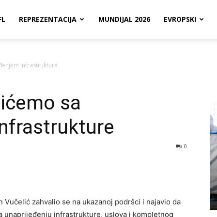
FL
REPREZENTACIJA
MUNDIJAL 2026
EVROPSKI
đenjem infrastrukture
vićemo sa
nfrastrukture
0
Vučelić zahvalio se na ukazanoj podršci i najavio da
a unaprijeđenju infrastrukture, uslova i kompletnog