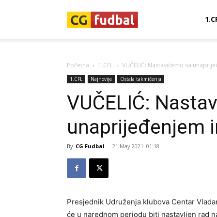
CG-
1.C
Fudbal
Početna
1.CFL
VUČELIĆ: Nastavićemo sa unaprije
1.CFL
Najnovije
Ostala takmičenja
VUČELIĆ: Nasta
unaprijeđenjem i
By
CG Fudbal
-
21 May 2021. 01:18
Presjednik Udruženja klubova Centar Vladan 
će u narednom periodu biti nastavljen rad n