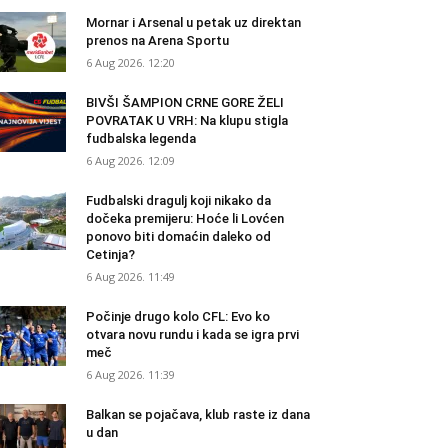
Mornar i Arsenal u petak uz direktan
prenos na Arena Sportu
6 Aug 2026. 12:20
BIVŠI ŠAMPION CRNE GORE ŽELI
POVRATAK U VRH: Na klupu stigla
fudbalska legenda
6 Aug 2026. 12:09
Fudbalski dragulj koji nikako da
dočeka premijeru: Hoće li Lovćen
ponovo biti domaćin daleko od
Cetinja?
6 Aug 2026. 11:49
Počinje drugo kolo CFL: Evo ko
otvara novu rundu i kada se igra prvi
meč
6 Aug 2026. 11:39
Balkan se pojačava, klub raste iz dana
u dan