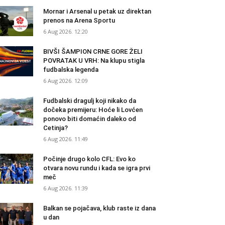
Mornar i Arsenal u petak uz direktan
prenos na Arena Sportu
6 Aug 2026. 12:20
BIVŠI ŠAMPION CRNE GORE ŽELI
POVRATAK U VRH: Na klupu stigla
fudbalska legenda
6 Aug 2026. 12:09
Fudbalski dragulj koji nikako da
dočeka premijeru: Hoće li Lovćen
ponovo biti domaćin daleko od
Cetinja?
6 Aug 2026. 11:49
Počinje drugo kolo CFL: Evo ko
otvara novu rundu i kada se igra prvi
meč
6 Aug 2026. 11:39
Balkan se pojačava, klub raste iz dana
u dan