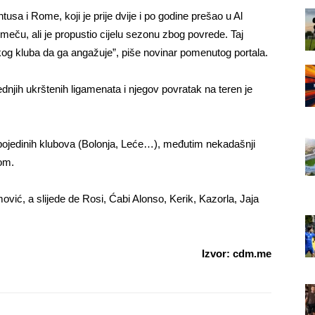
sa i Rome, koji je prije dvije i po godine prešao u Al
meču, ali je propustio cijelu sezonu zbog povrede. Taj
og kluba da ga angažuje”, piše novinar pomenutog portala.
ednjih ukrštenih ligamenata i njegov povratak na teren je
nju pojedinih klubova (Bolonja, Leće…), međutim nekadašnji
om.
mović, a slijede de Rosi, Ćabi Alonso, Kerik, Kazorla, Jaja
Izvor: cdm.me