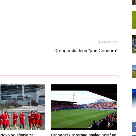
Next article
Crnogorski derbi “pod Goricom”
Novo pojačanje za
Crnogorski internacionalac pojačao