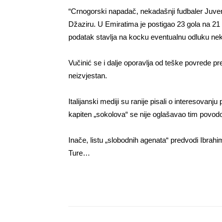
“Crnogorski napadač, nekadašnji fudbaler Juventu
Džaziru. U Emiratima je postigao 23 gola na 21 
podatak stavlja na kocku eventualnu odluku nek
Vučinić se i dalje oporavlja od teške povrede pr
neizvjestan.
Italijanski mediji su ranije pisali o interesova
kapiten „sokolova“ se nije oglašavao tim povod
Inače, listu „slobodnih agenata“ predvodi Ibrahi
Ture…