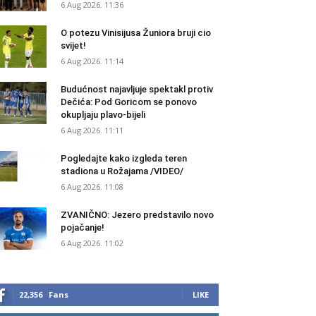
6 Aug 2026. 11:36
O potezu Vinisijusa Žuniora bruji cio
svijet!
6 Aug 2026. 11:14
Budućnost najavljuje spektakl protiv
Dečića: Pod Goricom se ponovo
okupljaju plavo-bijeli
6 Aug 2026. 11:11
Pogledajte kako izgleda teren
stadiona u Rožajama /VIDEO/
6 Aug 2026. 11:08
ZVANIČNO: Jezero predstavilo novo
pojačanje!
6 Aug 2026. 11:02
22,356
Fans
LIKE