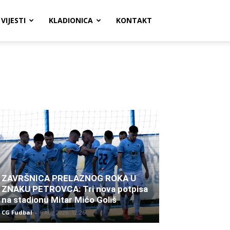
VIJESTI
KLADIONICA
KONTAKT
ZAVRŠNICA PRELAZNOG ROKA U
ZNAKU PETROVCA: Tri nova potpisa
na stadionu Mitar Mićo Goliš
CG Fudbal
-
6 Aug 2026. 12:26