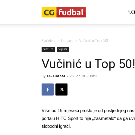
CG-
1.C
Fudbal
Početna
feature
Vučinić u Top 50!
feature
Vijesti
Vučinić u Top 50
By
CG Fudbal
-
25 Feb 2017. 00:00
Više od 15 mjeseci prošlo je od posljednjeg nas
portalu HITC Sport to nije „zasmetalo“ da ga uvr
slobodni igrači.