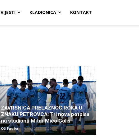
VIJESTI
KLADIONICA
KONTAKT
ZAVRŠNICA PRELAZNOG ROKA U
ZNAKU PETROVCA: Tri nova potpisa
na stadionu Mitar Mićo Goliš
CG Fudbal
-
6 Aug 2026. 12:26