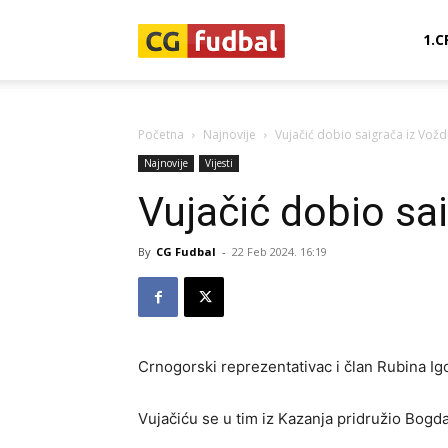
CG-
1.C
Fudbal
Početna
Najnovije
Vujačić dobio saigrača iz Vož
Najnovije
Vijesti
Vujačić dobio sa
By
CG Fudbal
-
22 Feb 2024. 16:19
Crnogorski reprezentativac i član Rubina Ig
Vujačiću se u tim iz Kazanja pridružio Bogda