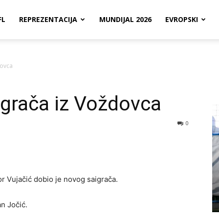
FL
REPREZENTACIJA
MUNDIJAL 2026
EVROPSKI
dovca
igrača iz Voždovca
0
or Vujačić dobio je novog saigrača.
n Jočić.