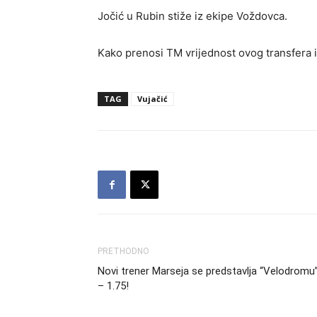
Jočić u Rubin stiže iz ekipe Voždovca.
Kako prenosi TM vrijednost ovog transfera i
TAG
Vujačić
PRETHODNO
Novi trener Marseja se predstavlja “Velodromu
– 1.75!