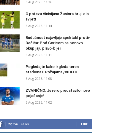
6 Aug 2026. 11:36
O potezu Vinisijusa Žuniora bruji cio
svijet!
6 Aug 2026. 11:14
Budućnost najavljuje spektakl protiv
Dečića: Pod Goricom se ponovo
okupljaju plavo-bijeli
6 Aug 2026. 11:11
Pogledajte kako izgleda teren
stadiona u Rožajama /VIDEO/
6 Aug 2026. 11:08
ZVANIČNO: Jezero predstavilo novo
pojačanje!
6 Aug 2026. 11:02
22,356
Fans
LIKE