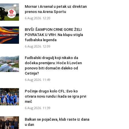
Mornar i Arsenal u petak uz direktan
prenos na Arena Sportu
6 Aug 2026. 12:20
BIVŠI ŠAMPION CRNE GORE ŽELI
POVRATAK U VRH: Na klupu stigla
fudbalska legenda
6 Aug 2026. 12:09
Fudbalski dragulj koji nikako da
dočeka premijeru: Hoće li Lovćen
ponovo biti domaćin daleko od
Cetinja?
6 Aug 2026. 11:49
Počinje drugo kolo CFL: Evo ko
otvara novu rundu i kada se igra prvi
meč
6 Aug 2026. 11:39
Balkan se pojačava, klub raste iz dana
u dan