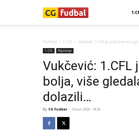
CG-
1.C
Fudbal
Početna
1.CFL
Vukčević: 1.CFL je prije bila mnogo b
1.CFL
Najnovije
Vukčević: 1.CFL j
bolja, više gledal
dolazili…
By
CG Fudbal
-
24 Jun 2020. 14:52