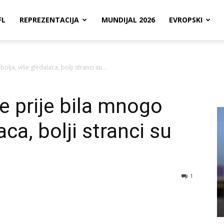
FL
REPREZENTACIJA
MUNDIJAL 2026
EVROPSKI
olja, više gledalaca, bolji stranci su...
e prije bila mnogo
aca, bolji stranci su
1