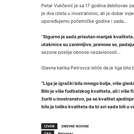
Petar Vukčević je sa 17 godina debitovao za
je dva izleta u inostranstvo, ali je dobar 
upoređujemo početničke godine i sada…
“
Sigurno je sada prisutan manjak kvaliteta.
utakmice su zanimljive, prenose se, padaju
sezone poslije obnove nezavisnosti…
Glavna karika Petrovca ističe da je liga bila 
“Liga je igrački bila mnogo bolja, više gleda
Bilo je više fudbalskog kvaliteta, ali i više
žurili u inostranstvo, pa se kvalitet sjedin
bilo je toliko kvaliteta da bi svi sada bili u 
IZVOR
DNEVNE NOVINE
TAG
Petrovac