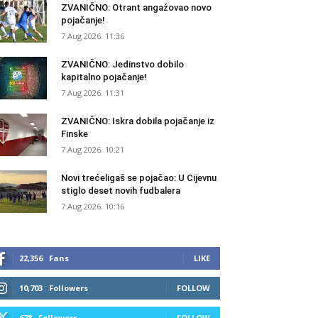
ZVANIČNO: Otrant angažovao novo
pojačanje!
7 Aug 2026. 11:36
ZVANIČNO: Jedinstvo dobilo
kapitalno pojačanje!
7 Aug 2026. 11:31
ZVANIČNO: Iskra dobila pojačanje iz
Finske
7 Aug 2026. 10:21
Novi trećeligaš se pojačao: U Cijevnu
stiglo deset novih fudbalera
7 Aug 2026. 10:16
22,356
Fans
LIKE
10,703
Followers
FOLLOW
678
Followers
FOLLOW