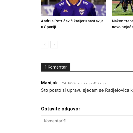
Andrija Petričević karijeru nastavlja
Nakon trene
u Španiji
novo pojača
1 Komentar
Manijak
24 Jun 2020. 22:37 At 22:37
Sto posto si upravu sjecam se Radjelovica ko
Ostavite odgovor