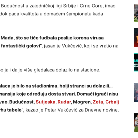
 Budućnost u zajedničkoj ligi Srbije i Crne Gore, imao
svjedok pada kvaliteta u domaćem šampionatu kada
 Mada, što se tiče fudbala poslije korona virusa
 fantastički golovi
”, jasan je Vukčević, koji se vratio na
bolja i da je više gledalaca dolazilo na stadione.
laca je bilo na stadionima, bolji stranci su dolazili…
 finansija koje određuju dosta stvari. Domaći igrači nisu
javao. Budućnost,
Sutjeska
,
Rudar
, Mogren,
Zeta
,
Grbalj
vrhu tabele
”, kazao je Petar Vukčević za Dnevne novine.