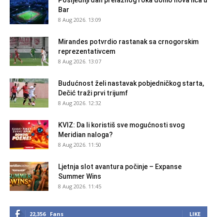
Posljednji dan prelaznog roka donio nova lica u
Bar
8 Aug 2026. 13:09
Mirandes potvrdio rastanak sa crnogorskim
reprezentativcem
8 Aug 2026. 13:07
Budućnost želi nastavak pobjedničkog starta,
Dečić traži prvi trijumf
8 Aug 2026. 12:32
KVIZ: Da li koristiš sve mogućnosti svog
Meridian naloga?
8 Aug 2026. 11:50
Ljetnja slot avantura počinje – Expanse
Summer Wins
8 Aug 2026. 11:45
22,356
Fans
LIKE