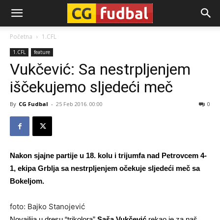
CG-
Početna
1.CFL
1.CFL
feature
Fudbal
Vukčević: Sa nestrpljenjem
iščekujemo sljedeći meč
By
CG Fudbal
-
25 Feb 2016. 00:00
0
Nakon sjajne partije u 18. kolu i trijumfa nad Petrovcem 4-
1, ekipa Grblja sa nestrpljenjem očekuje sljedeći meč sa
Bokeljom.
foto: Bajko Stanojević
Novajlija u dresu “trikolora”
Saša Vukčević
rekao je za naš