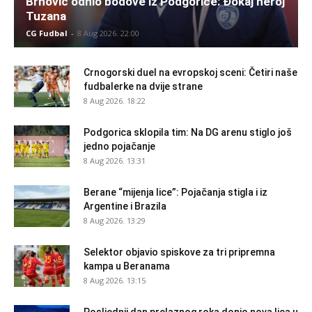
Brnović odnio bodove iz Podgorice: Đokaj heroj
Tuzana
CG Fudbal
-
8 Aug 2026. 22:00
Crnogorski duel na evropskoj sceni: Četiri naše
fudbalerke na dvije strane
8 Aug 2026. 18:22
Podgorica sklopila tim: Na DG arenu stiglo još
jedno pojačanje
8 Aug 2026. 13:31
Berane “mijenja lice”: Pojačanja stigla i iz
Argentine i Brazila
8 Aug 2026. 13:29
Selektor objavio spiskove za tri pripremna
kampa u Beranama
8 Aug 2026. 13:15