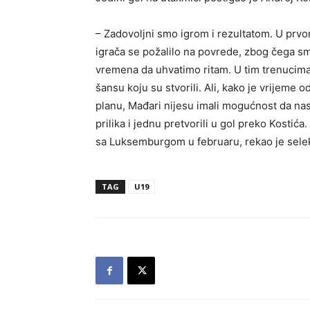
– Zadovoljni smo igrom i rezultatom. U prv
igrača se požalilo na povrede, zbog čega sm
vremena da uhvatimo ritam. U tim trenucima 
šansu koju su stvorili. Ali, kako je vrijeme 
planu, Mađari nijesu imali mogućnost da nas 
prilika i jednu pretvorili u gol preko Kostić
sa Luksemburgom u februaru, rekao je sele
TAG
U19