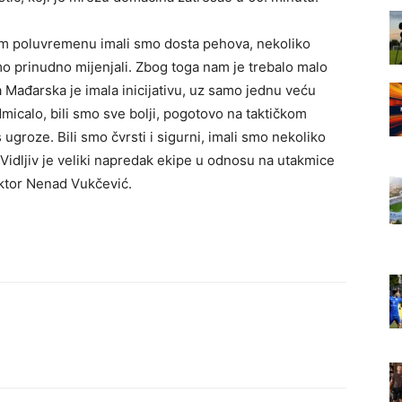
om poluvremenu imali smo dosta pehova, nekoliko
o prinudno mijenjali. Zbog toga nam je trebalo malo
Mađarska je imala inicijativu, uz samo jednu veću
odmicalo, bili smo sve bolji, pogotovo na taktičkom
ugroze. Bili smo čvrsti i sigurni, imali smo nekoliko
a. Vidljiv je veliki napredak ekipe u odnosu na utakmice
ktor Nenad Vukčević.