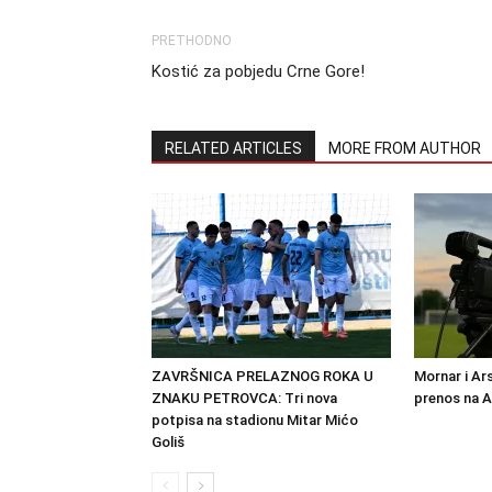
PRETHODNO
Kostić za pobjedu Crne Gore!
RELATED ARTICLES
MORE FROM AUTHOR
ZAVRŠNICA PRELAZNOG ROKA U
Mornar i Ar
ZNAKU PETROVCA: Tri nova
prenos na 
potpisa na stadionu Mitar Mićo
Goliš