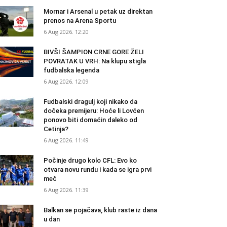
Mornar i Arsenal u petak uz direktan
prenos na Arena Sportu
6 Aug 2026. 12:20
BIVŠI ŠAMPION CRNE GORE ŽELI
POVRATAK U VRH: Na klupu stigla
fudbalska legenda
6 Aug 2026. 12:09
Fudbalski dragulj koji nikako da
dočeka premijeru: Hoće li Lovćen
ponovo biti domaćin daleko od
Cetinja?
6 Aug 2026. 11:49
Počinje drugo kolo CFL: Evo ko
otvara novu rundu i kada se igra prvi
meč
6 Aug 2026. 11:39
Balkan se pojačava, klub raste iz dana
u dan