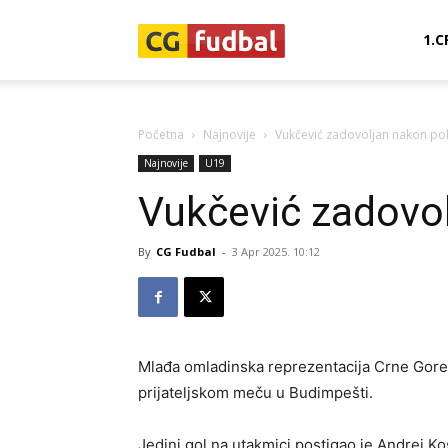
CG-
1.C
Fudbal
Početna
Najnovije
Vukčević zadovoljan nakon p
Najnovije
U19
Vukčević zadovo
By
CG Fudbal
-
3 Apr 2025. 10:12
Mlađa omladinska reprezentacija Crne Gore
prijateljskom meču u Budimpešti.
Jedini gol na utakmici postigao je Andrej Ko