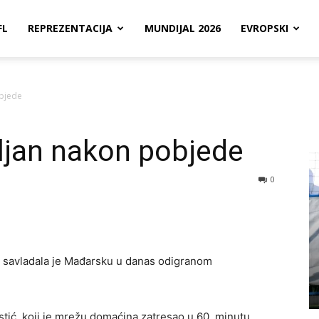
FL
REPREZENTACIJA
MUNDIJAL 2026
EVROPSKI
objede
ljan nakon pobjede
0
 savladala je Mađarsku u danas odigranom
stić, koji je mrežu domaćina zatresao u 60. minutu.