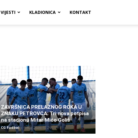
VIJESTI
KLADIONICA
KONTAKT
ZAVRŠNICA PRELAZNOG ROKA U
ZNAKU PETROVCA: Tri nova potpisa
na stadionu Mitar Mićo Goliš
CG Fudbal
-
6 Aug 2026. 12:26