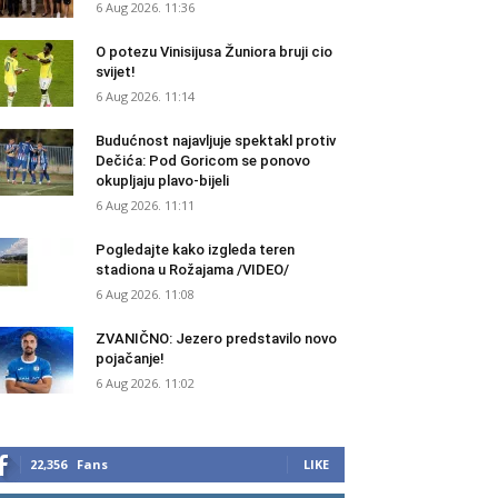
6 Aug 2026. 11:36
O potezu Vinisijusa Žuniora bruji cio
svijet!
6 Aug 2026. 11:14
Budućnost najavljuje spektakl protiv
Dečića: Pod Goricom se ponovo
okupljaju plavo-bijeli
6 Aug 2026. 11:11
Pogledajte kako izgleda teren
stadiona u Rožajama /VIDEO/
6 Aug 2026. 11:08
ZVANIČNO: Jezero predstavilo novo
pojačanje!
6 Aug 2026. 11:02
22,356
Fans
LIKE