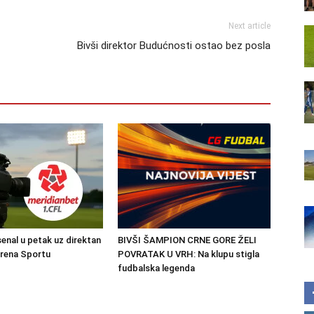
Next article
Bivši direktor Budućnosti ostao bez posla
senal u petak uz direktan
BIVŠI ŠAMPION CRNE GORE ŽELI
Arena Sportu
POVRATAK U VRH: Na klupu stigla
fudbalska legenda