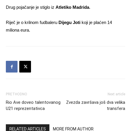
Drug pojačanje je stiglo iz
Atletiko Madrida
.
Riječ je o krilnom fudbaleru
Dijegu Joti
koji je plaćen 14
miliona eura.
PRETHODNO
Next article
Rio Ave doveo talentovanog
Zvezda završava još dva velika
U21 reprezentativca
transfera
RELATED ARTICLES
MORE FROM AUTHOR