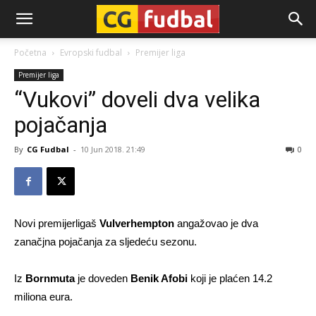
CG-
Početna
Evropski fudbal
Premijer liga
Premijer liga
Fudbal
“Vukovi” doveli dva velika
pojačanja
By
CG Fudbal
-
10 Jun 2018. 21:49
0
Novi premijerligaš
Vulverhempton
angažovao je dva
zanačjna pojačanja za sljedeću sezonu.
Iz
Bornmuta
je doveden
Benik Afobi
koji je plaćen 14.2
miliona eura.