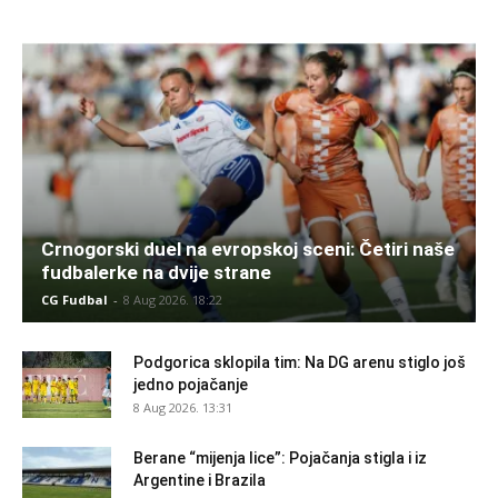
Crnogorski duel na evropskoj sceni: Četiri naše
fudbalerke na dvije strane
CG Fudbal
-
8 Aug 2026. 18:22
Podgorica sklopila tim: Na DG arenu stiglo još
jedno pojačanje
8 Aug 2026. 13:31
Berane “mijenja lice”: Pojačanja stigla i iz
Argentine i Brazila