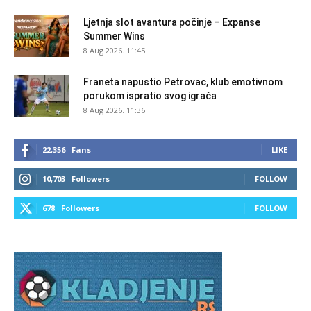
Ljetnja slot avantura počinje – Expanse
Summer Wins
8 Aug 2026. 11:45
Franeta napustio Petrovac, klub emotivnom
porukom ispratio svog igrača
8 Aug 2026. 11:36
22,356
Fans
LIKE
10,703
Followers
FOLLOW
678
Followers
FOLLOW