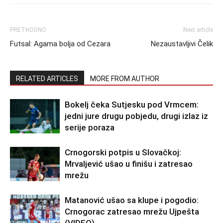
PRETHODNO
Next article
Futsal: Agama bolja od Cezara
Nezaustavljivi Čelik
RELATED ARTICLES
MORE FROM AUTHOR
Bokelj čeka Sutjesku pod Vrmcem:
jedni jure drugu pobjedu, drugi izlaz iz
serije poraza
Crnogorski potpis u Slovačkoj:
Mrvaljević ušao u finišu i zatresao
mrežu
Matanović ušao sa klupe i pogodio:
Crnogorac zatresao mrežu Ujpešta