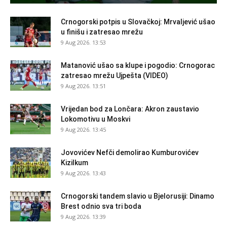
Crnogorski potpis u Slovačkoj: Mrvaljević ušao
u finišu i zatresao mrežu
9 Aug 2026. 13:53
Matanović ušao sa klupe i pogodio: Crnogorac
zatresao mrežu Ujpešta (VIDEO)
9 Aug 2026. 13:51
Vrijedan bod za Lončara: Akron zaustavio
Lokomotivu u Moskvi
9 Aug 2026. 13:45
Jovovićev Nefči demolirao Kumburovićev
Kizilkum
9 Aug 2026. 13:43
Crnogorski tandem slavio u Bjelorusiji: Dinamo
Brest odnio sva tri boda
9 Aug 2026. 13:39