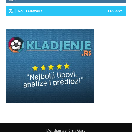
678
Followers
FOLLOW
Meridian bet Crna Gora