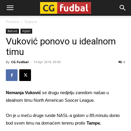
CG-
Početna
feature
feature
Vijesti
Fudbal
Vuković ponovo u idealnom
timu
By
CG Fudbal
-
14 Apr 2016. 00:00
0
Nemanja Vuković
se drugu nedjelju zaredom našao u
idealnom timu North American Soocer League.
On je u meču druge runde NASL-a golom u 89.minutu donio
bod svom timu na domaćem terenu protiv
Tampe.