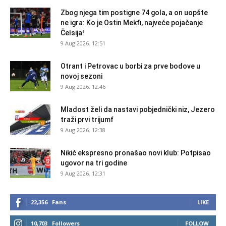
Zbog njega tim postigne 74 gola, a on uopšte
ne igra: Ko je Ostin Mekfi, najveće pojačanje
Čelsija!
9 Aug 2026. 12:51
Otrant i Petrovac u borbi za prve bodove u
novoj sezoni
9 Aug 2026. 12:46
Mladost želi da nastavi pobjednički niz, Jezero
traži prvi trijumf
9 Aug 2026. 12:38
Nikić ekspresno pronašao novi klub: Potpisao
ugovor na tri godine
9 Aug 2026. 12:31
22,356
Fans
LIKE
10,703
Followers
FOLLOW