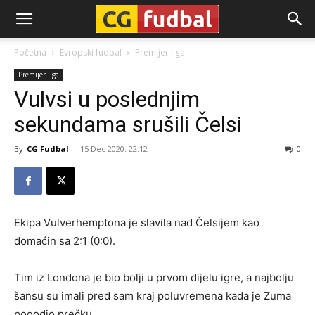
CG-
Početna
Evropski fudbal
Premijer liga
Premijer liga
Fudbal
Vulvsi u poslednjim
sekundama srušili Čelsi
By
CG Fudbal
-
15 Dec 2020. 22:12
0
Ekipa Vulverhemptona je slavila nad Čelsijem kao
domaćin sa 2:1 (0:0).
Tim iz Londona je bio bolji u prvom dijelu igre, a najbolju
šansu su imali pred sam kraj poluvremena kada je Zuma
pogodio prečku.