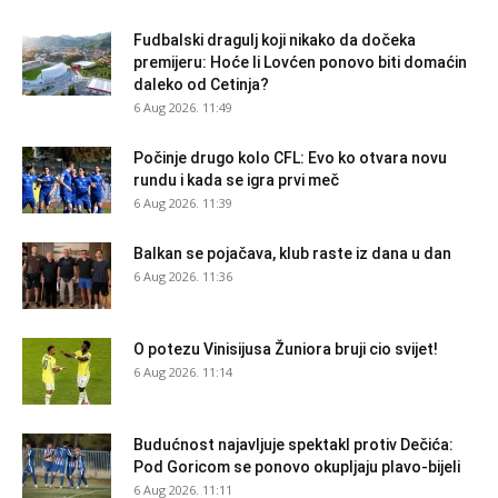
Fudbalski dragulj koji nikako da dočeka
premijeru: Hoće li Lovćen ponovo biti domaćin
daleko od Cetinja?
6 Aug 2026. 11:49
Počinje drugo kolo CFL: Evo ko otvara novu
rundu i kada se igra prvi meč
6 Aug 2026. 11:39
Balkan se pojačava, klub raste iz dana u dan
6 Aug 2026. 11:36
O potezu Vinisijusa Žuniora bruji cio svijet!
6 Aug 2026. 11:14
Budućnost najavljuje spektakl protiv Dečića:
Pod Goricom se ponovo okupljaju plavo-bijeli
6 Aug 2026. 11:11