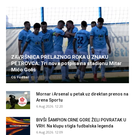
ZAVRŠNICA PRELAZNOG ROKA U ZNAKU
PETROVCA: Tri nova potpisa na stadionu Mitar
Mićo Goliš
CG Fudbal
-
6 Aug 2026. 12:26
Mornar i Arsenal u petak uz direktan prenos na
Arena Sportu
6 Aug 2026. 12:20
BIVŠI ŠAMPION CRNE GORE ŽELI POVRATAK U
VRH: Na klupu stigla fudbalska legenda
6 Aug 2026. 12:09