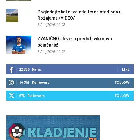
Pogledajte kako izgleda teren stadiona u
Rožajama /VIDEO/
6 Aug 2026. 11:08
ZVANIČNO: Jezero predstavilo novo
pojačanje!
6 Aug 2026. 11:02
22,356
Fans
LIKE
10,703
Followers
FOLLOW
678
Followers
FOLLOW