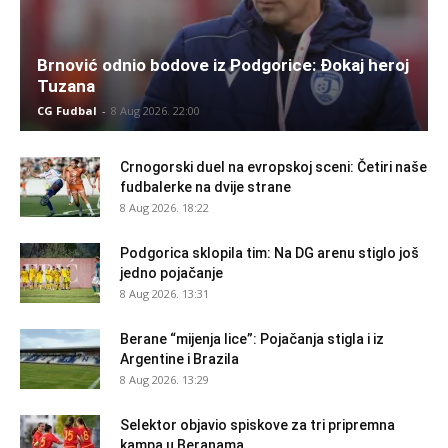
Brnović odnio bodove iz Podgorice: Đokaj heroj
Tuzana
CG Fudbal
-
8 Aug 2026. 22:00
Crnogorski duel na evropskoj sceni: Četiri naše
fudbalerke na dvije strane
8 Aug 2026. 18:22
Podgorica sklopila tim: Na DG arenu stiglo još
jedno pojačanje
8 Aug 2026. 13:31
Berane “mijenja lice”: Pojačanja stigla i iz
Argentine i Brazila
8 Aug 2026. 13:29
Selektor objavio spiskove za tri pripremna
kampa u Beranama