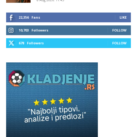
22,356
Fans
LIKE
10,703
Followers
FOLLOW
678
Followers
FOLLOW