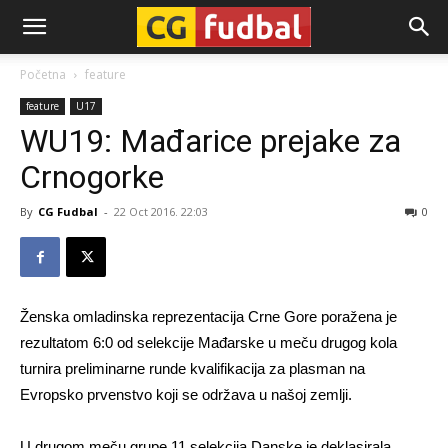
CG-
Početna
feature
feature
U17
Fudbal
WU19: Mađarice prejake za
Crnogorke
By
CG Fudbal
-
22 Oct 2016. 22:03
0
Ženska omladinska reprezentacija Crne Gore poražena je
rezultatom 6:0 od selekcije Mađarske u meču drugog kola
turnira preliminarne runde kvalifikacija za plasman na
Evropsko prvenstvo koji se održava u našoj zemlji.
U drugom meču grupe 11 selekcija Danske je deklasirala