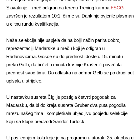
Slovakinje – meč odigran na terenu Trening kampa
FSCG
završen je rezultatom 10:1, čim e su Dankinje ovjerile plasman
u elitnu rundu kvalifikacija.
Naša selekcija nije uspjela da na bolji način parira dobroj
reprezentaciji Mađarske u meču koji je odigran u
Radanovićima. Gošće su do prednosti došle u 15. minutu
preko Gelb, da bi četiri minuta kasnije Krašenić povećala
prednost svog tima. Do odlaska na odmor Gelb se po drugi put
upisala u strijelce.
U nastavku susreta Čigi je postigla četvrti pogodak za
Mađarsku, da bi do kraja susreta Gruber dva puta pogodila
mrežu našeg tima i kompletirala ubjedljivu pobjedu selekcije
koju sa klupe predvodi Šandor Turtočki.
U posljednjem kolu koje je na programu u utorak, 25. oktobra u