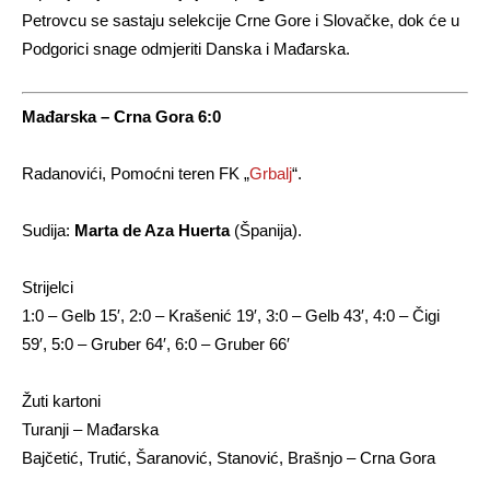
Petrovcu se sastaju selekcije Crne Gore i Slovačke, dok će u
Podgorici snage odmjeriti Danska i Mađarska.
Mađarska – Crna Gora 6:0
Radanovići, Pomoćni teren FK „
Grbalj
“.
Sudija:
Marta de Aza Huerta
(Španija).
Strijelci
1:0 – Gelb 15′, 2:0 – Krašenić 19′, 3:0 – Gelb 43′, 4:0 – Čigi
59′, 5:0 – Gruber 64′, 6:0 – Gruber 66′
Žuti kartoni
Turanji – Mađarska
Bajčetić, Trutić, Šaranović, Stanović, Brašnjo – Crna Gora