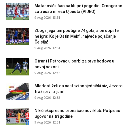
Matanović ušao sa klupe i pogodio: Crnogorac
zatresao mrežu Ujpešta (VIDEO)
9 Aug 2026. 13:51
Zbog njega tim postigne 74 gola, a on uopšte
ne igra: Ko je Ostin Mekfi, najveće pojačanje
Čelsija!
9 Aug 2026. 12:51
Otrant i Petrovac u borbi za prve bodove u
novoj sezoni
9 Aug 2026. 12:46
Mladost želi da nastavi pobjednički niz, Jezero
traži prvi trijumf
9 Aug 2026. 12:38
Nikić ekspresno pronašao novi klub: Potpisao
ugovor na tri godine
9 Aug 2026. 12:31