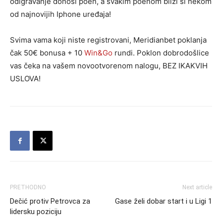
odigravanje donosi poen, a svakim poenom bliži si nekom
od najnovijih Iphone uređaja!
Svima vama koji niste registrovani, Meridianbet poklanja
čak 50€ bonusa + 10
Win&Go
rundi. Poklon dobrodošlice
vas čeka na vašem novootvorenom nalogu, BEZ IKAKVIH
USLOVA!
PRETHODNO
Next article
Dečić protiv Petrovca za
Gase želi dobar start i u Ligi 1
lidersku poziciju