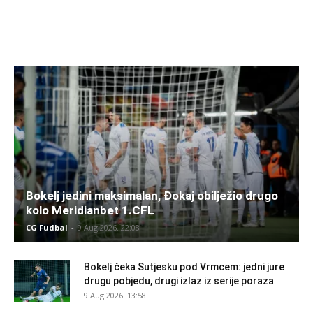
Bokelj jedini maksimalan, Đokaj obilježio drugo
kolo Meridianbet 1.CFL
CG Fudbal
-
9 Aug 2026. 22:08
Bokelj čeka Sutjesku pod Vrmcem: jedni jure
drugu pobjedu, drugi izlaz iz serije poraza
9 Aug 2026. 13:58