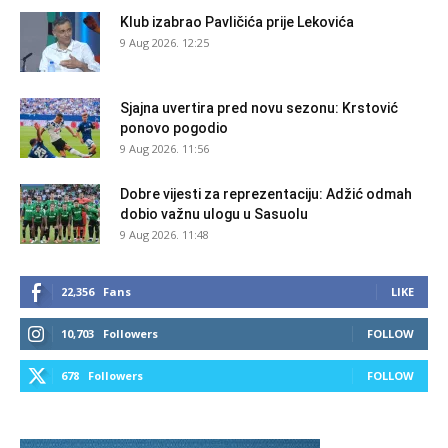
Klub izabrao Pavličića prije Lekovića
9 Aug 2026. 12:25
Sjajna uvertira pred novu sezonu: Krstović
ponovo pogodio
9 Aug 2026. 11:56
Dobre vijesti za reprezentaciju: Adžić odmah
dobio važnu ulogu u Sasuolu
9 Aug 2026. 11:48
22,356
Fans
LIKE
10,703
Followers
FOLLOW
678
Followers
FOLLOW