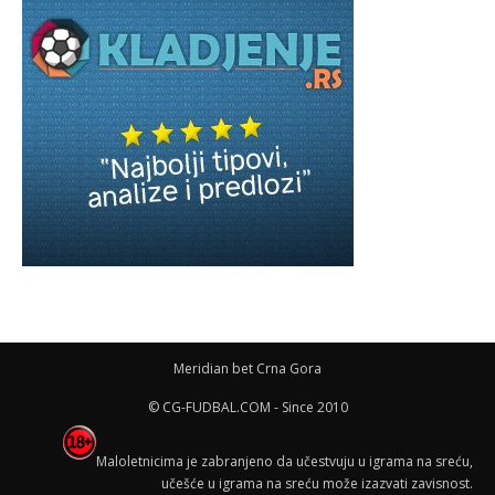
Meridian bet Crna Gora
© CG-FUDBAL.COM - Since 2010
Maloletnicima je zabranjeno da učestvuju u igrama na sreću,
učešće u igrama na sreću može izazvati zavisnost.