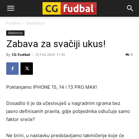
CG-
Početna
Kladionica
Kladionica
Fudbal
Zabava za svačiji ukus!
By
CG Fudbal
-
25 Feb 2024. 11:45
0
Poklanjamo IPHONE 15, 14 i 13 PRO MAX!
Dosadilo ti je da učestvuješ u nagradnim igrama bez
jasno definisanih pravila, gdje pobjednika odlučuje samo
faktor sreće?
Ne brini, u nastavku predstavljamo takmičenje koje će