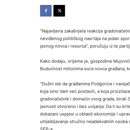
“Najavljena zakašnjela reakcija gradonačeln
neviđenog političkog nasrtaja na jedan sports
javnog novca i resursa”, poručuju iz te partij
Kako dodaju, vrijeme je, gospodine Mujoviću
Budućnost milionima eura novca građana, k
“Dužni ste da građanima Podgorice i navijač
koja smo Vam već postavili, a koja proizilaz
gradonačelnik i domaćin ovog grada, biral
javnosti otvoreno i bez uvijanja: Da li su krit
dokazani uspjesi u oblasti ekonomije i upravlj
uhljebljavanje stručno neadekvatnih osoba da
SEP-a.