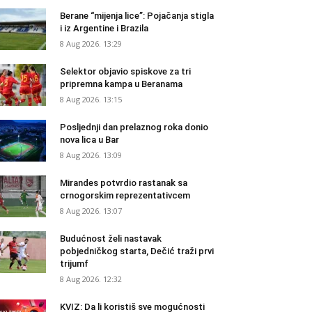
Berane “mijenja lice”: Pojačanja stigla
i iz Argentine i Brazila
8 Aug 2026. 13:29
Selektor objavio spiskove za tri
pripremna kampa u Beranama
8 Aug 2026. 13:15
Posljednji dan prelaznog roka donio
nova lica u Bar
8 Aug 2026. 13:09
Mirandes potvrdio rastanak sa
crnogorskim reprezentativcem
8 Aug 2026. 13:07
Budućnost želi nastavak
pobjedničkog starta, Dečić traži prvi
trijumf
8 Aug 2026. 12:32
KVIZ: Da li koristiš sve mogućnosti