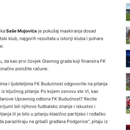
ika
Saše Mujovića
je pokušaj maskiranja dosad
ki klub, najgorih rezultata u istoriji kluba i pohare
e.
, da kao prvi čovjek Glavnog grada koji finansira FK
onačno položite račune.
ima i ljubiteljima FK Budućnost odgovorite na pitanja
e iz ključnog pitanja: Po kojem osnovu ste Vi, kao
i članove Upravnog odbora FK Budućnost? Recite
erijumi bili njihovo fudbalsko znanje i iskustvo i
anja ili je bilo u pitanju klasično partijsko i rođačko
 parazitiraju na grbači građana Podgorice”, pitaju iz