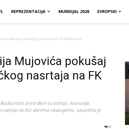
FL
REPREZENTACIJA
MUNDIJAL 2026
EVROPSKI
šaj maskiranja političkog nasrtaja na FK Budućnost
ija Mujovića pokušaj
ičkog nasrtaja na FK
udućnost potvrđeni su stihija, neznanje,
 korupcija na što danima ukazujemo, saopštila je
0