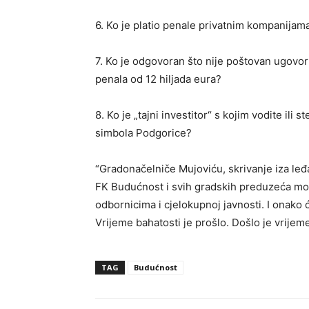
6. Ko je platio penale privatnim kompanijam
7. Ko je odgovoran što nije poštovan ugovo
penala od 12 hiljada eura?
8. Ko je „tajni investitor“ s kojim vodite ili
simbola Podgorice?
“Gradonačelniče Mujoviću, skrivanje iza leđa 
FK Budućnost i svih gradskih preduzeća moraj
odbornicima i cjelokupnoj javnosti. I onako 
Vrijeme bahatosti je prošlo. Došlo je vrijem
TAG
Budućnost