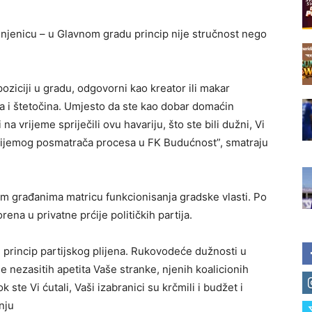
 činjenicu – u Glavnom gradu princip nije stručnost nego
poziciji u gradu, odgovorni kao kreator ili makar
ica i štetočina. Umjesto da ste kao dobar domaćin
na vrijeme spriječili ovu havariju, što ste bili dužni, Vi
u nijemog posmatrača procesa u FK Budućnost”, smatraju
vim građanima matricu funkcionisanja gradske vlasti. Po
ena u privatne prćije političkih partija.
e princip partijskog plijena. Rukovodeće dužnosti u
nezasitih apetita Vaše stranke, njenih koalicionih
k ste Vi ćutali, Vaši izabranici su krčmili i budžet i
nju