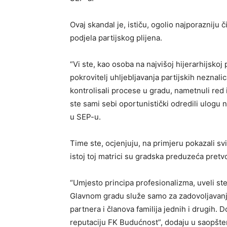
Ovaj skandal je, ističu, ogolio najporazniju
podjela partijskog plijena.
“Vi ste, kao osoba na najvišoj hijerarhijskoj 
pokrovitelj uhljebljavanja partijskih neznal
kontrolisali procese u gradu, nametnuli red i 
ste sami sebi oportunistički odredili ulog
u SEP-u.
Time ste, ocjenjuju, na primjeru pokazali s
istoj toj matrici su gradska preduzeća pretvor
“Umjesto principa profesionalizma, uveli st
Glavnom gradu služe samo za zadovoljavanje 
partnera i članova familija jednih i drugih. Do
reputaciju FK Budućnost”, dodaju u saopšte