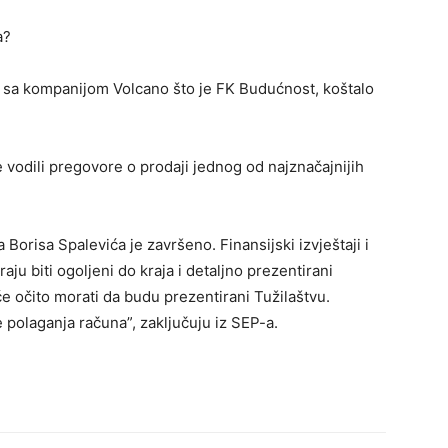
a?
r sa kompanijom Volcano što je FK Budućnost, koštalo
 ste vodili pregovore o prodaji jednog od najznačajnijih
Borisa Spalevića je završeno. Finansijski izvještaji i
u biti ogoljeni do kraja i detaljno prezentirani
će očito morati da budu prezentirani Tužilaštvu.
e polaganja računa”, zaključuju iz SEP-a.