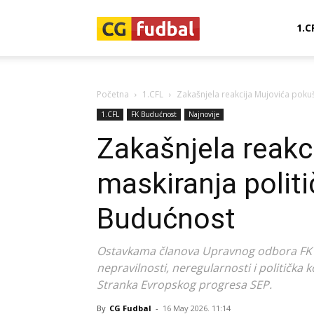
CG-
1.C
Fudbal
Početna
1.CFL
Zakašnjela reakcija Mujovića poku
1.CFL
FK Budućnost
Najnovije
Zakašnjela reakc
maskiranja polit
Budućnost
Ostavkama članova Upravnog odbora FK B
nepravilnosti, neregularnosti i politička
Stranka Evropskog progresa SEP.
By
CG Fudbal
-
16 May 2026. 11:14