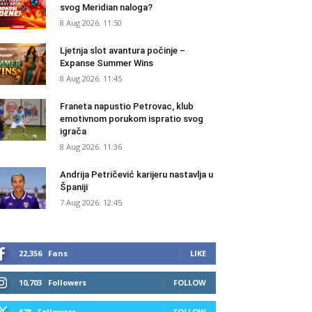
svog Meridian naloga?
8 Aug 2026. 11:50
Ljetnja slot avantura počinje –
Expanse Summer Wins
8 Aug 2026. 11:45
Franeta napustio Petrovac, klub
emotivnom porukom ispratio svog
igrača
8 Aug 2026. 11:36
Andrija Petričević karijeru nastavlja u
Španiji
7 Aug 2026. 12:45
22,356
Fans
LIKE
10,703
Followers
FOLLOW
678
Followers
FOLLOW