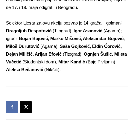
se 17. i 18. maja odigrati u Beogradu.
Selektor Ljesar za ovu akciju pozvao je 14 igrača – golmani:
Dragoljub Despotović
(Titograd),
Igor Asanović
(Agama);
igrači:
Bojan Bajović, Marko Mišović, Aleksandar Bojović,
Miloš Durutović
(Agama),
Saša Gojković, Eldin Ćorović,
Dejan Miličić, Arijan Efović
(Titograd),
Ognjen Šušić, Mileta
Vučetić
(Studentski dom),
Mitar Kandić
(Bajo Pivljanin) i
Aleksa Bečanović
(Nikšić).