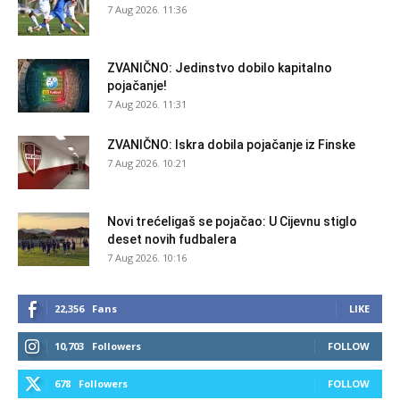
7 Aug 2026. 11:36
ZVANIČNO: Jedinstvo dobilo kapitalno
pojačanje!
7 Aug 2026. 11:31
ZVANIČNO: Iskra dobila pojačanje iz Finske
7 Aug 2026. 10:21
Novi trećeligaš se pojačao: U Cijevnu stiglo
deset novih fudbalera
7 Aug 2026. 10:16
22,356
Fans
LIKE
10,703
Followers
FOLLOW
678
Followers
FOLLOW