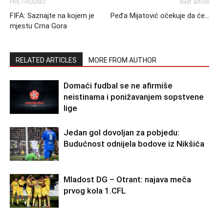
PRETHODNO
Next article
FIFA: Saznajte na kojem je
Peđa Mijatović očekuje da će…
mjestu Crna Gora
RELATED ARTICLES
MORE FROM AUTHOR
Domaći fudbal se ne afirmiše
neistinama i ponižavanjem sopstvene
lige
Jedan gol dovoljan za pobjedu:
Budućnost odnijela bodove iz Nikšića
Mladost DG – Otrant: najava meča
prvog kola 1.CFL