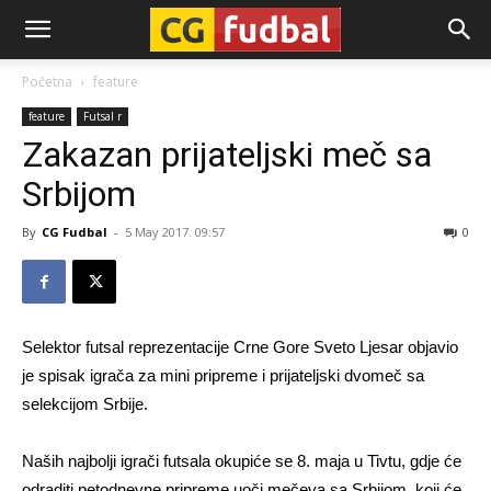
CG-
Početna
feature
feature
Futsal r
Fudbal
Zakazan prijateljski meč sa
Srbijom
By
CG Fudbal
-
5 May 2017. 09:57
0
Selektor futsal reprezentacije Crne Gore Sveto Ljesar objavio
je spisak igrača za mini pripreme i prijateljski dvomeč sa
selekcijom Srbije.
Naših najbolji igrači futsala okupiće se 8. maja u Tivtu, gdje će
odraditi petodnevne pripreme uoči mečeva sa Srbijom, koji će