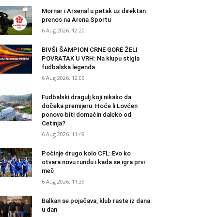
Mornar i Arsenal u petak uz direktan
prenos na Arena Sportu
6 Aug 2026. 12:20
BIVŠI ŠAMPION CRNE GORE ŽELI
POVRATAK U VRH: Na klupu stigla
fudbalska legenda
6 Aug 2026. 12:09
Fudbalski dragulj koji nikako da
dočeka premijeru: Hoće li Lovćen
ponovo biti domaćin daleko od
Cetinja?
6 Aug 2026. 11:49
Počinje drugo kolo CFL: Evo ko
otvara novu rundu i kada se igra prvi
meč
6 Aug 2026. 11:39
Balkan se pojačava, klub raste iz dana
u dan