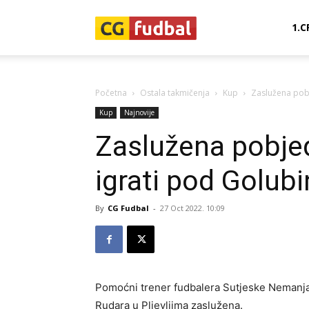
CG-
1.C
Fudbal
Početna
Ostala takmičenja
Kup
Zaslužena pobj
Kup
Najnovije
Zaslužena pobjed
igrati pod Golub
By
CG Fudbal
-
27 Oct 2022. 10:09
Pomoćni trener fudbalera Sutjeske Nemanja 
Rudara u Pljevljima zaslužena.