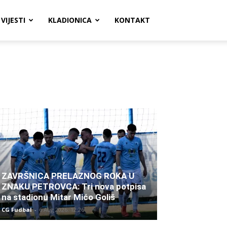
VIJESTI
KLADIONICA
KONTAKT
ZAVRŠNICA PRELAZNOG ROKA U
ZNAKU PETROVCA: Tri nova potpisa
na stadionu Mitar Mićo Goliš
CG Fudbal
-
6 Aug 2026. 12:26