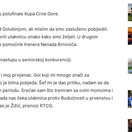
se u polufinale Kupa Crne Gore.
d Golubinjom, ali mislim da smo zasluženo pobijedili.
vorili utakmicu onako kako smo željeli. U drugom
 je pomoćnik trenera Nenada Brnovića.
 nastupu u seniorskoj konkurenciji.
 moj prvijenac. Gol koji mi mnogo znači za
ko je bitna pobjeda. Šef mi je dao priliku, nadam se da
m periodu. Srećan sam što treniram sa ovim momcima i
ada nas čeka utakmica protiv Budućnosti u prvenstvu i
ao je Žižić, prenosi RTCG.