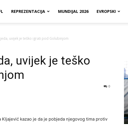
FL
REPREZENTACIJA
MUNDIJAL 2026
EVROPSKI
eda, uvijek je teško igrati pod Golubinjom
a, uvijek je teško
injom
0
Kljajević kazao je da je pobjeda njegovog tima protiv