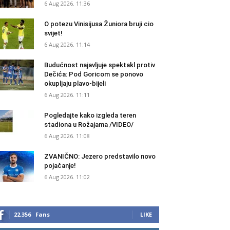
6 Aug 2026. 11:36
O potezu Vinisijusa Žuniora bruji cio
svijet!
6 Aug 2026. 11:14
Budućnost najavljuje spektakl protiv
Dečića: Pod Goricom se ponovo
okupljaju plavo-bijeli
6 Aug 2026. 11:11
Pogledajte kako izgleda teren
stadiona u Rožajama /VIDEO/
6 Aug 2026. 11:08
ZVANIČNO: Jezero predstavilo novo
pojačanje!
6 Aug 2026. 11:02
22,356
Fans
LIKE