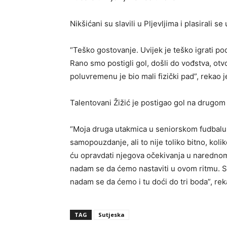
Nikšićani su slavili u Pljevljima i plasirali 
“Teško gostovanje. Uvijek je teško igrati po
Rano smo postigli gol, došli do vođstva, ot
poluvremenu je bio mali fizički pad”, rekao
Talentovani Žižić je postigao gol na drugom
“Moja druga utakmica u seniorskom fudbalu i
samopouzdanje, ali to nije toliko bitno, koli
ću opravdati njegova očekivanja u naredno
nadam se da ćemo nastaviti u ovom ritmu. S
nadam se da ćemo i tu doći do tri boda”, rek
TAG
Sutjeska