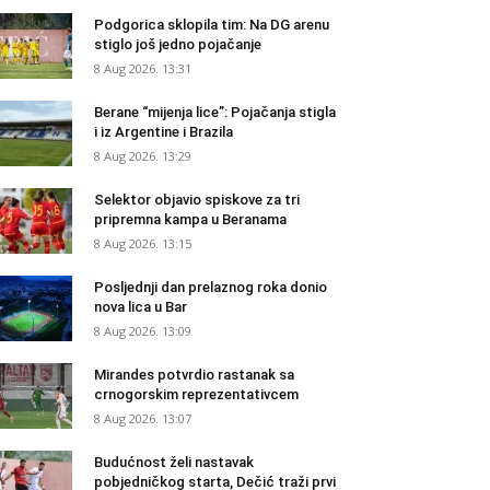
Podgorica sklopila tim: Na DG arenu
stiglo još jedno pojačanje
8 Aug 2026. 13:31
Berane “mijenja lice”: Pojačanja stigla
i iz Argentine i Brazila
8 Aug 2026. 13:29
Selektor objavio spiskove za tri
pripremna kampa u Beranama
8 Aug 2026. 13:15
Posljednji dan prelaznog roka donio
nova lica u Bar
8 Aug 2026. 13:09
Mirandes potvrdio rastanak sa
crnogorskim reprezentativcem
8 Aug 2026. 13:07
Budućnost želi nastavak
pobjedničkog starta, Dečić traži prvi