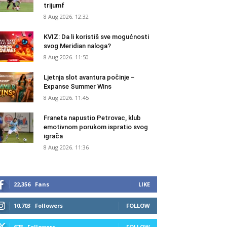
trijumf
8 Aug 2026. 12:32
KVIZ: Da li koristiš sve mogućnosti
svog Meridian naloga?
8 Aug 2026. 11:50
Ljetnja slot avantura počinje –
Expanse Summer Wins
8 Aug 2026. 11:45
Franeta napustio Petrovac, klub
emotivnom porukom ispratio svog
igrača
8 Aug 2026. 11:36
22,356
Fans
LIKE
10,703
Followers
FOLLOW
678
Followers
FOLLOW