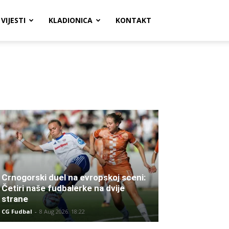
VIJESTI
KLADIONICA
KONTAKT
Crnogorski duel na evropskoj sceni:
Četiri naše fudbalerke na dvije
strane
CG Fudbal
-
8 Aug 2026. 18:22