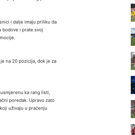
ici i dalje imaju priliku da
u bodove i prate svoj
omocije.
e na 20 pozicija, dok je za
usmjerenu ka rang listi,
načni poredak. Upravo zato
koji uživaju u praćenju