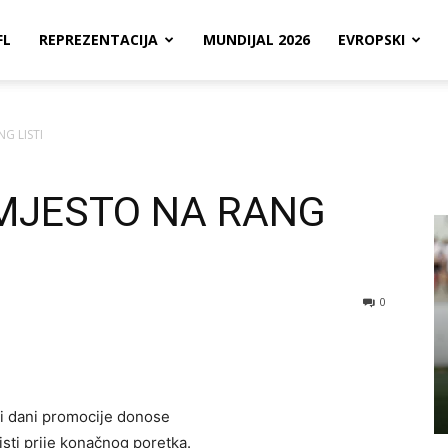
FL
REPREZENTACIJA
MUNDIJAL 2026
EVROPSKI
G LISTI
MJESTO NA RANG
0
ji dani promocije donose
listi prije konačnog poretka.