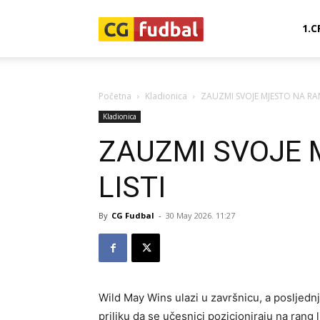
CG-
1.C
Fudbal
Početna
Kladionica
ZAUZMI SVOJE MJESTO NA RAN
Kladionica
ZAUZMI SVOJE 
LISTI
By
CG Fudbal
-
30 May 2026. 11:27
Wild May Wins ulazi u završnicu, a posljedn
priliku da se učesnici pozicioniraju na rang 