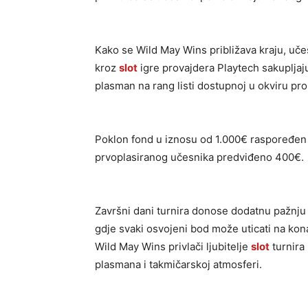
Kako se Wild May Wins približava kraju, učesn
kroz
slot
igre provajdera Playtech sakupljaj
plasman na rang listi dostupnoj u okviru pr
Poklon fond u iznosu od 1.000€ raspoređen j
prvoplasiranog učesnika predviđeno 400€.
Završni dani turnira donose dodatnu pažnju 
gdje svaki osvojeni bod može uticati na ko
Wild May Wins privlači ljubitelje
slot
turnira 
plasmana i takmičarskoj atmosferi.