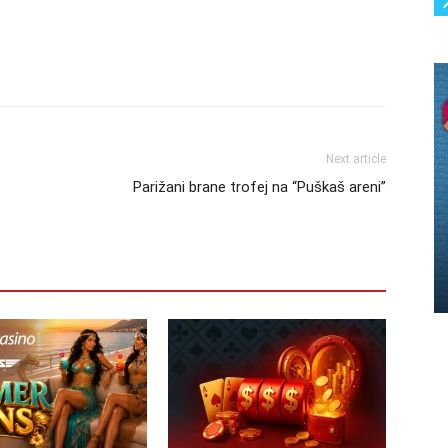
Next article
Parižani brane trofej na “Puškaš areni”