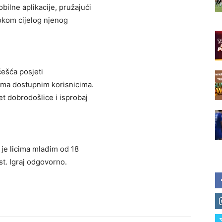
obilne aplikacije, pružajući
tokom cijelog njenog
češća posjeti
jima dostupnim korisnicima.
t dobrodošlice i isprobaj
je licima mlađim od 18
st. Igraj odgovorno.