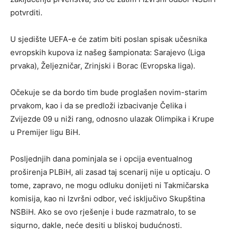
potvrditi.
U sjedište UEFA-e će zatim biti poslan spisak učesnika
evropskih kupova iz našeg šampionata: Sarajevo (Liga
prvaka), Željezničar, Zrinjski i Borac (Evropska liga).
Očekuje se da bordo tim bude proglašen novim-starim
prvakom, kao i da se predloži izbacivanje Čelika i
Zvijezde 09 u niži rang, odnosno ulazak Olimpika i Krupe
u Premijer ligu BiH.
Posljednjih dana pominjala se i opcija eventualnog
proširenja PLBiH, ali zasad taj scenarij nije u opticaju. O
tome, zapravo, ne mogu odluku donijeti ni Takmičarska
komisija, kao ni Izvršni odbor, već isključivo Skupština
NSBiH. Ako se ovo rješenje i bude razmatralo, to se
sigurno, dakle, neće desiti u bliskoj budućnosti.