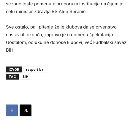
sezone jeste pomenuta preporuka institucije na čijem je
čelu ministar zdravlja RS Alen Šeranić.
Sve ostalo, pa i pitanje želje klubova da se prvenstvo
nastavi ili okonča, zapravo je u domenu špekulacija.
Uostalom, odluku ne donose klubovi, već Fudbalski savez
BiH.
IZVOR
scsport.ba
TAG
BIH