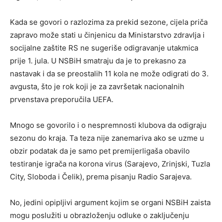
Kada se govori o razlozima za prekid sezone, cijela priča
zapravo može stati u činjenicu da Ministarstvo zdravlja i
socijalne zaštite RS ne sugeriše odigravanje utakmica
prije 1. jula. U NSBiH smatraju da je to prekasno za
nastavak i da se preostalih 11 kola ne može odigrati do 3.
avgusta, što je rok koji je za završetak nacionalnih
prvenstava preporučila UEFA.
Mnogo se govorilo i o nespremnosti klubova da odigraju
sezonu do kraja. Ta teza nije zanemariva ako se uzme u
obzir podatak da je samo pet premijerligaša obavilo
testiranje igrača na korona virus (Sarajevo, Zrinjski, Tuzla
City, Sloboda i Čelik), prema pisanju Radio Sarajeva.
No, jedini opipljivi argument kojim se organi NSBiH zaista
mogu poslužiti u obrazloženju odluke o zaključenju