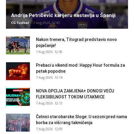
Andrija Petričević karijeru nastavlja u Španiji
CG Fudbal
-
7 Aug 2026. 12:45
Nakon trenera, Titograd predstavio novo
pojačanje!
7 Aug 2026. 12:40
Prebaci u vikend mod: Happy Hour formula za
petak popodne
7 Aug 2026. 12:14
NOVA OPCIJA ZAMJENA+ DONOSI VEĆU
FLEKSIBILNOST TOKOM UTAKMICE
7 Aug 2026. 12:13
Čelnici starobarske Sloge: U sezoni pred nama
borba za viši rang takmičenja
7 Aug 2026. 12:09