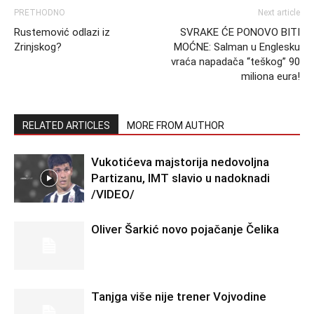
PRETHODNO
Next article
Rustemović odlazi iz
SVRAKE ĆE PONOVO BITI
Zrinjskog?
MOĆNE: Salman u Englesku
vraća napadača “teškog” 90
miliona eura!
RELATED ARTICLES
MORE FROM AUTHOR
Vukotićeva majstorija nedovoljna
Partizanu, IMT slavio u nadoknadi
/VIDEO/
Oliver Šarkić novo pojačanje Čelika
Tanjga više nije trener Vojvodine