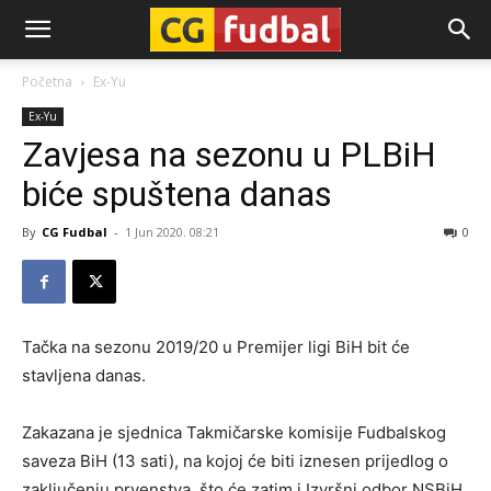
CG-
Početna
Ex-Yu
Ex-Yu
Fudbal
Zavjesa na sezonu u PLBiH
biće spuštena danas
By
CG Fudbal
-
1 Jun 2020. 08:21
0
Tačka na sezonu 2019/20 u Premijer ligi BiH bit će
stavljena danas.
Zakazana je sjednica Takmičarske komisije Fudbalskog
saveza BiH (13 sati), na kojoj će biti iznesen prijedlog o
zaključenju prvenstva, što će zatim i Izvršni odbor NSBiH