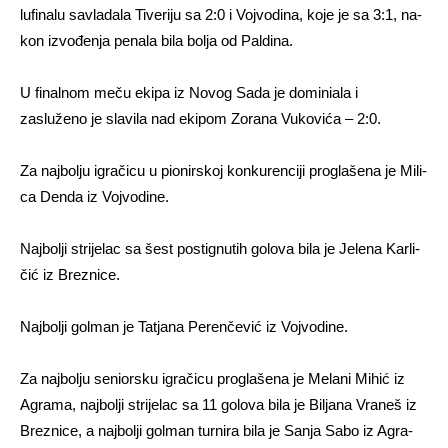
lu­fi­na­lu sa­vla­da­la Ti­ve­ri­ju sa 2:0 i Voj­vo­di­na, ko­je je sa 3:1, na­
kon iz­vo­đe­nja pe­na­la bi­la bo­lja od Pal­di­na.
U finalnom meču ekipa iz Novog Sada je dominiala i
zasluženo je slavila nad ekipom Zorana Vukovića – 2:0.
Za naj­bo­lju igra­či­cu u pi­o­nir­skoj kon­ku­ren­ci­ji proglašena je Mi­li­
ca Den­da iz Voj­vo­di­ne.
Naj­bo­lji stri­je­lac sa šest postignutih go­lo­va bi­la je Je­le­na Kar­li­
čić iz Bre­zni­ce.
Naj­bo­lji gol­man je Ta­tja­na Pe­ren­če­vić iz Voj­vo­di­ne.
Za naj­bo­lju seniorsku igra­či­cu pro­gla­še­na je Me­la­ni Mi­hić iz
Agra­ma, naj­bo­lji stri­je­lac sa 11 go­lo­va bi­la je Bi­lja­na Vra­neš iz
Bre­zni­ce, a naj­bo­lji gol­man tur­ni­ra bi­la je Sa­nja Sa­bo iz Agra­