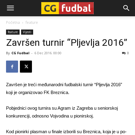
CG-
Početna
feature
feature
Vijesti
Fudbal
Završen turnir “Pljevlja 2016”
By
CG Fudbal
-
6 Dec 2016. 00:00
0
Završen je treći međunarodni fudbalski turnir “Pljevlja 2016”
koji je organizovao FK Breznica.
Pobjednici ovog turnira su Agram iz Zagreba u seniorskoj
konkurenciji, odnosno Vojvodina u pionirskoj.
Kod pi­o­nir­ki pla­sman u fi­na­le iz­bo­ri­li su Bre­zni­ca, ko­ja je u po­