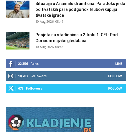
Situacija u Arsenalu dramtična: Paradoks je da
od tivatskih para podgorički klubovi kupuju
tivatske igrače
10 Aug 2026. 08:49
Posjeta na stadionima u 2. kolu 1. CFL: Pod
Goricom najviše gledalaca
10 Aug 2026. 08:43
22,356
Fans
LIKE
10,703
Followers
FOLLOW
678
Followers
FOLLOW