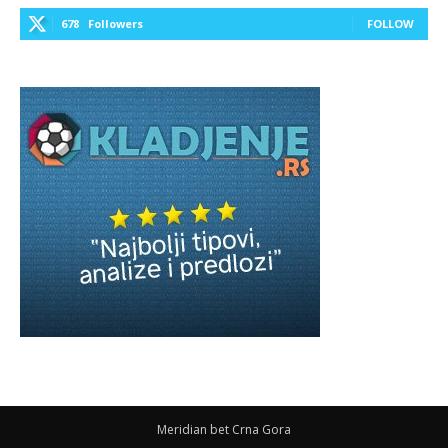
678
Followers
FOLLOW
Meridian bet Crna Gora