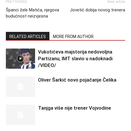
PRETHODNO
Next article
Španci žele Matića, njegova
Jovetić dobija novog trenera
budućnost neizvjesna
RELATED ARTICLES
MORE FROM AUTHOR
Vukotićeva majstorija nedovoljna
Partizanu, IMT slavio u nadoknadi
/VIDEO/
Oliver Šarkić novo pojačanje Čelika
Tanjga više nije trener Vojvodine