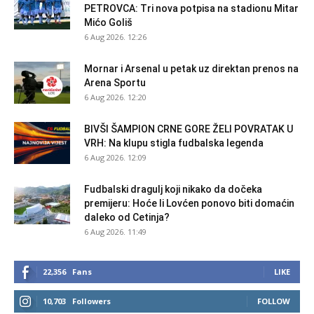
PETROVCA: Tri nova potpisa na stadionu Mitar
Mićo Goliš
6 Aug 2026. 12:26
Mornar i Arsenal u petak uz direktan prenos na
Arena Sportu
6 Aug 2026. 12:20
BIVŠI ŠAMPION CRNE GORE ŽELI POVRATAK U
VRH: Na klupu stigla fudbalska legenda
6 Aug 2026. 12:09
Fudbalski dragulj koji nikako da dočeka
premijeru: Hoće li Lovćen ponovo biti domaćin
daleko od Cetinja?
6 Aug 2026. 11:49
22,356
Fans
LIKE
10,703
Followers
FOLLOW