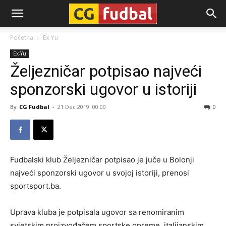
CG-
Početna
Ex-Yu
Ex-Yu
Fudbal
Željezničar potpisao najveći
sponzorski ugovor u istoriji
By
CG Fudbal
-
21 Dec 2019. 00:00
0
Fudbalski klub Željezničar potpisao je juče u Bolonji
najveći sponzorski ugovor u svojoj istoriji, prenosi
sportsport.ba.
Uprava kluba je potpisala ugovor sa renomiranim
svjetskim proizvođačem sportske opreme, italijanskim