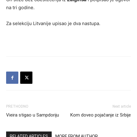
na tri godine.
Za selekciju Litvanije upisao je dva nastupa.
PRETHODNO
Next article
Vieira stigao u Sampdoriju
Kom doveo pojačanje iz Srbije
RELATED ARTICLES
MORE FROM AUTHOR