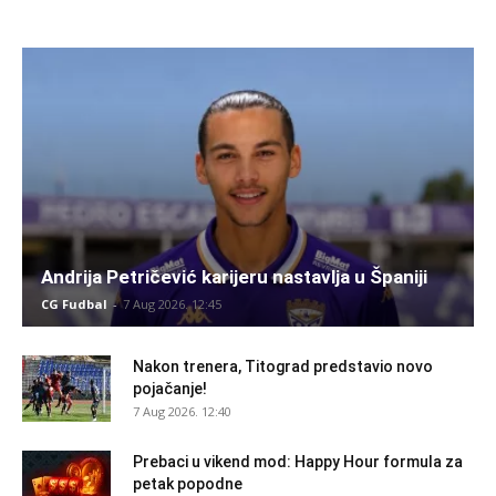
Andrija Petričević karijeru nastavlja u Španiji
CG Fudbal
-
7 Aug 2026. 12:45
Nakon trenera, Titograd predstavio novo
pojačanje!
7 Aug 2026. 12:40
Prebaci u vikend mod: Happy Hour formula za
petak popodne