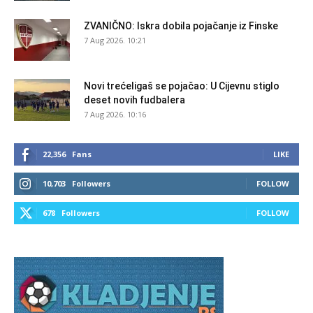
ZVANIČNO: Iskra dobila pojačanje iz Finske
7 Aug 2026. 10:21
Novi trećeligaš se pojačao: U Cijevnu stiglo
deset novih fudbalera
7 Aug 2026. 10:16
22,356
Fans
LIKE
10,703
Followers
FOLLOW
678
Followers
FOLLOW