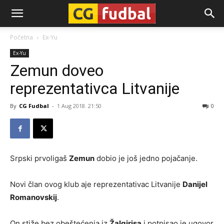
CG-
Početna
Ex-Yu
Ex-Yu
Fudbal
Zemun doveo
reprezentativca Litvanije
By
CG Fudbal
-
1 Aug 2018. 21:50
0
Srpski prvoligaš
Zemun
dobio je još jedno pojačanje.
Novi član ovog klub aje reprezentativac Litvanije
Danijel
Romanovskij
.
On stiže bez obeštećenja iz
Žalgirisa
i potpisao je ugovor