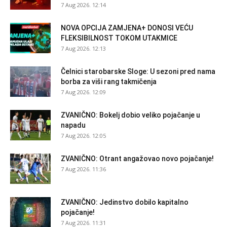
7 Aug 2026. 12:14
NOVA OPCIJA ZAMJENA+ DONOSI VEĆU
FLEKSIBILNOST TOKOM UTAKMICE
7 Aug 2026. 12:13
Čelnici starobarske Sloge: U sezoni pred nama
borba za viši rang takmičenja
7 Aug 2026. 12:09
ZVANIČNO: Bokelj dobio veliko pojačanje u
napadu
7 Aug 2026. 12:05
ZVANIČNO: Otrant angažovao novo pojačanje!
7 Aug 2026. 11:36
ZVANIČNO: Jedinstvo dobilo kapitalno
pojačanje!
7 Aug 2026. 11:31