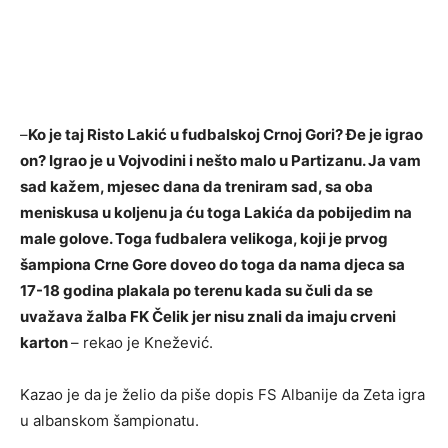
–
Ko je taj Risto Lakić u fudbalskoj Crnoj Gori? Đe je igrao
on? Igrao je u Vojvodini i nešto malo u Partizanu. Ja vam
sad kažem, mjesec dana da treniram sad, sa oba
meniskusa u koljenu ja ću toga Lakića da pobijedim na
male golove. Toga fudbalera velikoga, koji je prvog
šampiona Crne Gore doveo do toga da nama djeca sa
17-18 godina plakala po terenu kada su čuli da se
uvažava žalba FK Čelik jer nisu znali da imaju crveni
karton
– rekao je Knežević.
Kazao je da je želio da piše dopis FS Albanije da Zeta igra
u albanskom šampionatu.