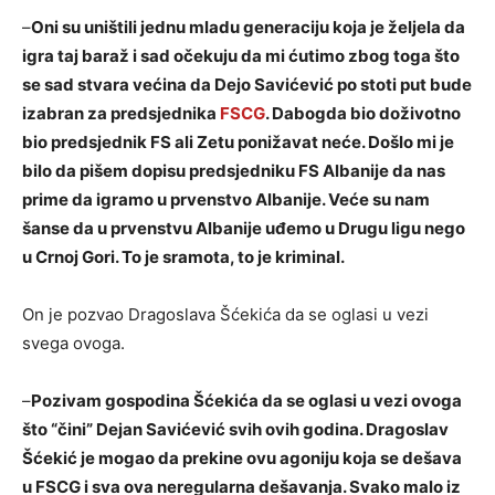
–
Oni su uništili jednu mladu generaciju koja je željela da
igra taj baraž i sad očekuju da mi ćutimo zbog toga što
se sad stvara većina da Dejo Savićević po stoti put bude
izabran za predsjednika
FSCG
. Dabogda bio doživotno
bio predsjednik FS ali Zetu ponižavat neće. Došlo mi je
bilo da pišem dopisu predsjedniku FS Albanije da nas
prime da igramo u prvenstvo Albanije. Veće su nam
šanse da u prvenstvu Albanije uđemo u Drugu ligu nego
u Crnoj Gori. To je sramota, to je kriminal.
On je pozvao Dragoslava Šćekića da se oglasi u vezi
svega ovoga.
–
Pozivam gospodina Šćekića da se oglasi u vezi ovoga
što “čini” Dejan Savićević svih ovih godina. Dragoslav
Šćekić je mogao da prekine ovu agoniju koja se dešava
u FSCG i sva ova neregularna dešavanja. Svako malo iz