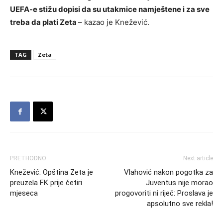
UEFA-e stižu dopisi da su utakmice namještene i za sve
treba da plati Zeta
– kazao je Knežević.
TAG
Zeta
PRETHODNO
Next article
Knežević: Opština Zeta je
Vlahović nakon pogotka za
preuzela FK prije četiri
Juventus nije morao
mjeseca
progovoriti ni riječ: Proslava je
apsolutno sve rekla!