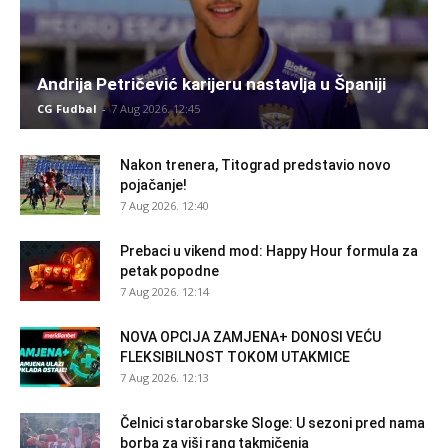
Andrija Petričević karijeru nastavlja u Španiji
CG Fudbal
-
7 Aug 2026. 12:45
Nakon trenera, Titograd predstavio novo
pojačanje!
7 Aug 2026. 12:40
Prebaci u vikend mod: Happy Hour formula za
petak popodne
7 Aug 2026. 12:14
NOVA OPCIJA ZAMJENA+ DONOSI VEĆU
FLEKSIBILNOST TOKOM UTAKMICE
7 Aug 2026. 12:13
Čelnici starobarske Sloge: U sezoni pred nama
borba za viši rang takmičenja