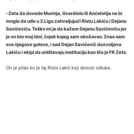
–
Zeta da dovede Murinja, Gvardiolu ili Anćelotija ne bi
mogla da uđe u 2.Ligu zahvaljujući Ristu Lakiću i Dejanu
Savićeviću. Teško mi je da kažem Dejanu Savićeviću jer
je on bio moj idol, čojek kojeg sam obožavao. Znao sam
sve njegove golove, i sad Dejan Savićević dozvoljava
Lakiću i ekipi da uništavaju instituciju kao što je FK Zeta.
On je pitao ko je taj Risto Lakić koji donosi odluke.