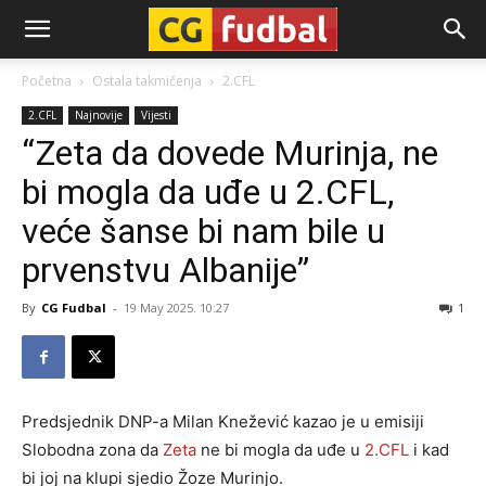
CG-
Početna
Ostala takmičenja
2.CFL
2.CFL
Najnovije
Vijesti
Fudbal
“Zeta da dovede Murinja, ne
bi mogla da uđe u 2.CFL,
veće šanse bi nam bile u
prvenstvu Albanije”
By
CG Fudbal
-
19 May 2025. 10:27
1
Predsjednik DNP-a Milan Knežević kazao je u emisiji
Slobodna zona da
Zeta
ne bi mogla da uđe u
2.CFL
i kad
bi joj na klupi sjedio Žoze Murinjo.