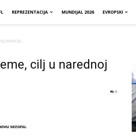
FL
REPREZENTACIJA
MUNDIJAL 2026
EVROPSKI
noj sezoni je…
eme, cilj u narednoj
0
 novu sezonu.