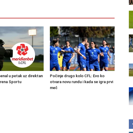
senal u petak uz direktan
Počinje drugo kolo CFL: Evo ko
Arena Sportu
otvara novu rundu i kada se igra prvi
meč