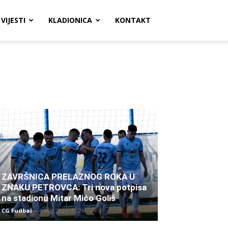
VIJESTI
KLADIONICA
KONTAKT
ZAVRŠNICA PRELAZNOG ROKA U
ZNAKU PETROVCA: Tri nova potpisa
na stadionu Mitar Mićo Goliš
CG Fudbal
-
6 Aug 2026. 12:26