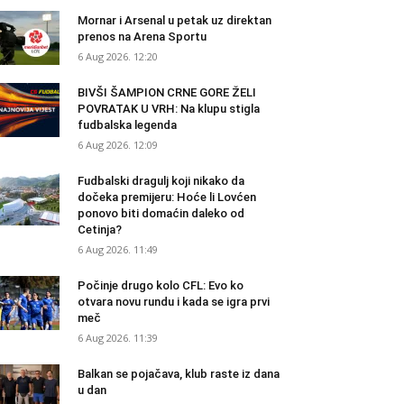
Mornar i Arsenal u petak uz direktan
prenos na Arena Sportu
6 Aug 2026. 12:20
BIVŠI ŠAMPION CRNE GORE ŽELI
POVRATAK U VRH: Na klupu stigla
fudbalska legenda
6 Aug 2026. 12:09
Fudbalski dragulj koji nikako da
dočeka premijeru: Hoće li Lovćen
ponovo biti domaćin daleko od
Cetinja?
6 Aug 2026. 11:49
Počinje drugo kolo CFL: Evo ko
otvara novu rundu i kada se igra prvi
meč
6 Aug 2026. 11:39
Balkan se pojačava, klub raste iz dana
u dan