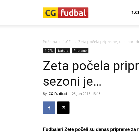
CG-
1.C
Fudbal
Početna
1.CFL
Zeta počela pripreme, cilj u nared
1.CFL
feature
Pripreme
Zeta počela pripr
sezoni je…
By
CG Fudbal
-
23 Jun 2016. 13:13
Fudbaleri Zete počeli su danas pripreme za