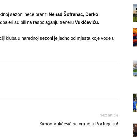
rednoj sezoni neće braniti
Nenad Šofranac, Darko
udbaleri su bili na raspolaganju treneru
Vukićeviću.
ilj kluba u narednoj sezoni je jedno od mjesta koje vode u
Next article
Simon Vukčević se vratio u Portugaliju!