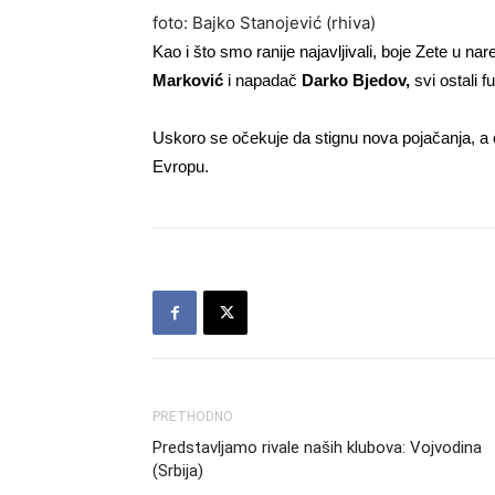
foto: Bajko Stanojević (rhiva)
Kao i što smo ranije najavljivali, boje Zete u na
Marković
i napadač
Darko Bjedov,
svi ostali f
Uskoro se očekuje da stignu nova pojačanja, a c
Evropu.
PRETHODNO
Predstavljamo rivale naših klubova: Vojvodina
(Srbija)