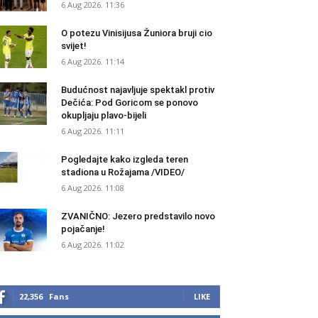
6 Aug 2026. 11:36
O potezu Vinisijusa Žuniora bruji cio
svijet!
6 Aug 2026. 11:14
Budućnost najavljuje spektakl protiv
Dečića: Pod Goricom se ponovo
okupljaju plavo-bijeli
6 Aug 2026. 11:11
Pogledajte kako izgleda teren
stadiona u Rožajama /VIDEO/
6 Aug 2026. 11:08
ZVANIČNO: Jezero predstavilo novo
pojačanje!
6 Aug 2026. 11:02
22,356
Fans
LIKE