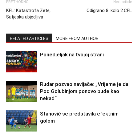
PRETHODNO
Next article
KFL: Katastrofa Zete,
Odigrano 8. kolo 2.CFL
Sutjeska ubjedljiva
RELATED ARTICLES
MORE FROM AUTHOR
Ponedjeljak na tvojoj strani
Rudar pozvao navijače: „Vrijeme je da
Pod Golubinjom ponovo bude kao
nekad“
Stanović se predstavila efektnim
golom