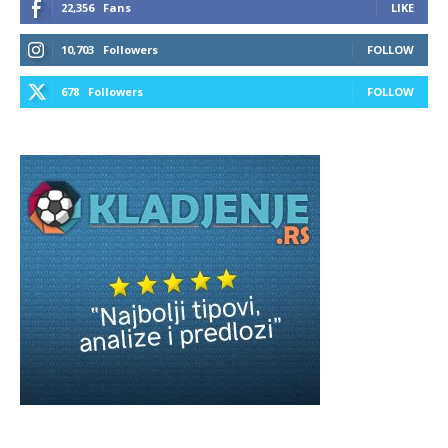
22,356
Fans
LIKE
10,703
Followers
FOLLOW
678
Followers
FOLLOW