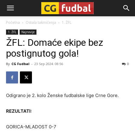
CG-
Početna
Ostala takmičenja
1. ŽFL
1. ŽFL
Najnovije
Fudbal
ŽFL: Domaće ekipe bez
postignutog gola!
By
CG Fudbal
-
23 Sep 2024. 08:56
0
Odigrano je 2. kolo Ženske fudbalske lige Crne Gore.
REZULTATI:
GORICA-MLADOST 0-7