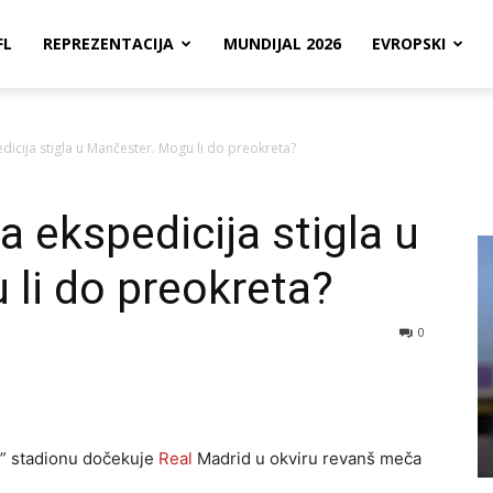
FL
REPREZENTACIJA
MUNDIJAL 2026
EVROPSKI
icija stigla u Mančester. Mogu li do preokreta?
 ekspedicija stigla u
li do preokreta?
0
d” stadionu dočekuje
Real
Madrid u okviru revanš meča