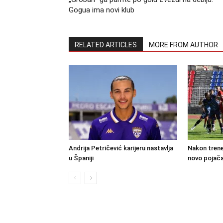
Gogua ima novi klub
RELATED ARTICLES
MORE FROM AUTHOR
Andrija Petričević karijeru nastavlja
Nakon trene
u Španiji
novo pojača