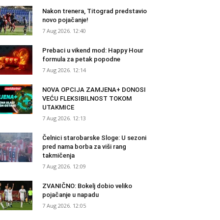
Nakon trenera, Titograd predstavio
novo pojačanje!
7 Aug 2026. 12:40
Prebaci u vikend mod: Happy Hour
formula za petak popodne
7 Aug 2026. 12:14
NOVA OPCIJA ZAMJENA+ DONOSI
VEĆU FLEKSIBILNOST TOKOM
UTAKMICE
7 Aug 2026. 12:13
Čelnici starobarske Sloge: U sezoni
pred nama borba za viši rang
takmičenja
7 Aug 2026. 12:09
ZVANIČNO: Bokelj dobio veliko
pojačanje u napadu
7 Aug 2026. 12:05