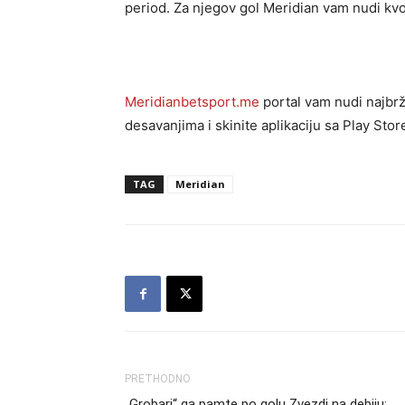
period. Za njegov gol Meridian vam nudi kvot
Meridianbetsport.me
portal vam nudi najbrže
desavanjima i skinite aplikaciju sa Play Stor
TAG
Meridian
PRETHODNO
„Grobari“ ga pamte po golu Zvezdi na debiju: