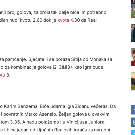
anji broj golova, za prolazak dalje biće im potrebno
dian nudi kvotu 2.60 dok je
kvota
4.30 da Real
a pamćenje. Sjećate li se poraza Sitija od Monaka sa
o da kombinacija golova I2-3&II3+ kao igra bude
otu
8.
io Karim Benzema. Biće udarna igla Zidanu večeras. Da
e i povratnik Marko Asensio. Željan golova u ovakvim
tom 3.35. A nadu polažemo i u Vinicijusa Juniora.
i biće jedan od ključnih Realovih igrača za naredni