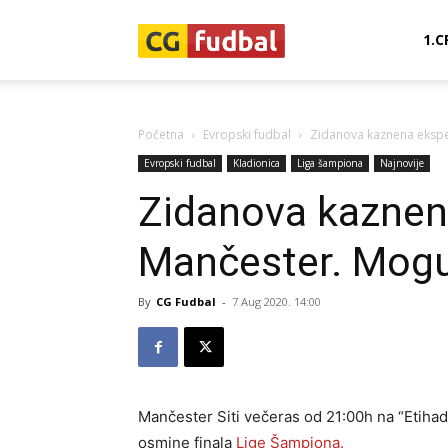
CG-
1.C
Fudbal
Početna
Evropski fudbal
Zidanova kaznena eksped
Evropski fudbal
Kladionica
Liga šampiona
Najnovije
Zidanova kaznena
Mančester. Mogu 
By
CG Fudbal
-
7 Aug 2020. 14:00
Mančester Siti večeras od 21:00h na “Etiha
osmine finala
Lige Šampiona.