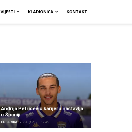
VIJESTI
KLADIONICA
KONTAKT
Andrija Petričević karijeru nastavlja
u Španiji
CG Fudbal
-
7 Aug 2026. 12:45