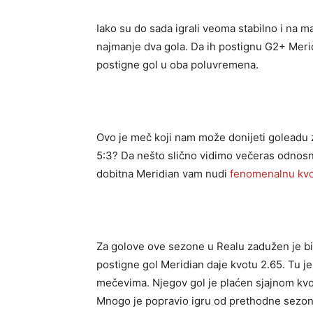
Iako su do sada igrali veoma stabilno i na m
najmanje dva gola. Da ih postignu G2+ Meri
postigne gol u oba poluvremena.
Ovo je meč koji nam može donijeti goleadu z
5:3? Da nešto slično vidimo večeras odnosn
dobitna Meridian vam nudi
fenomenalnu kv
Za golove ove sezone u Realu zadužen je b
postigne gol Meridian daje kvotu 2.65. Tu j
mečevima. Njegov gol je plaćen sjajnom kvo
Mnogo je popravio igru od prethodne sezone 