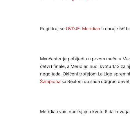
Registruj se
OVDJE
.
Meridian
ti daruje 5€ b
Mančester je pobijedio u prvom meču u Mad
četvrt finale, a Meridian nudi kvotu 1.12 za
nego tada. Okićeni trofejom La Lige spremni
Šampiona
sa Realom do sada odigrao devet 
Meridian vam nudi sjajnu kvotu 6 da i ovoga