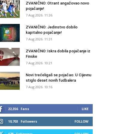
ZVANIČNO: Otrant angažovao novo
pojačanje!
7 Aug 2026. 11:36
ZVANIČNO: Jedinstvo dobilo
kapitalno pojačanje!
7 Aug 2026. 11:31
ZVANIČNO: Iskra dobila pojačanje iz
Finske
7 Aug 2026. 10:21
Novi trećeligaš se pojačao: U Cijevnu
stiglo deset novih fudbalera
7 Aug 2026. 10:16
22,356
Fans
LIKE
10,703
Followers
FOLLOW
678
Followers
FOLLOW