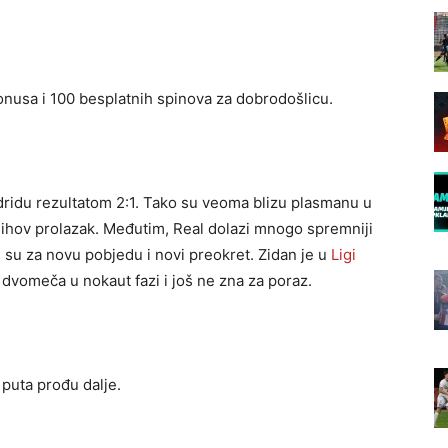
onusa i 100 besplatnih spinova za dobrodošlicu.
ridu rezultatom 2:1. Tako su veoma blizu plasmanu u
 njihov prolazak. Međutim, Real dolazi mnogo spremniji
 su za novu pobjedu i novi preokret. Zidan je u
Ligi
dvomeča u nokaut fazi i još ne zna za poraz.
 puta prođu dalje.