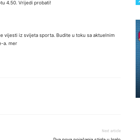
u 4.50. Vrijedi probati!
 vijesti iz svijeta sporta. Budite u toku sa aktuelnim
e-a. mer
Next article
Dva nova pojačanja stigla u Igalo