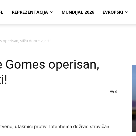
FL
REPREZENTACIJA
MUNDIJAL 2026
EVROPSKI
perisan, stižu dobre vijesti!
 Gomes operisan,
i!
0
venoj utakmici protiv Totenhema doživio stravičan