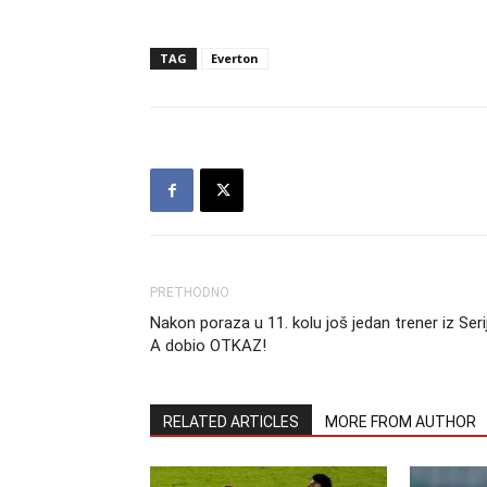
TAG
Everton
PRETHODNO
Nakon poraza u 11. kolu još jedan trener iz Seri
A dobio OTKAZ!
RELATED ARTICLES
MORE FROM AUTHOR