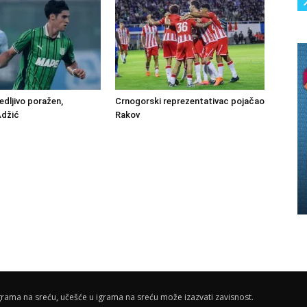
edljivo poražen,
Crnogorski reprezentativac pojačao
Adžić
Rakov
rama na sreću, učešće u igrama na sreću može izazvati zavisnost.