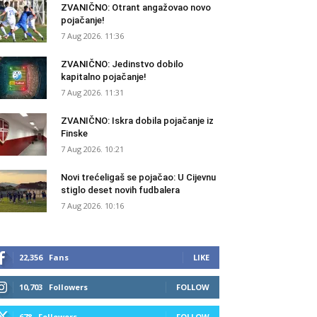
ZVANIČNO: Otrant angažovao novo
pojačanje!
7 Aug 2026. 11:36
ZVANIČNO: Jedinstvo dobilo
kapitalno pojačanje!
7 Aug 2026. 11:31
ZVANIČNO: Iskra dobila pojačanje iz
Finske
7 Aug 2026. 10:21
Novi trećeligaš se pojačao: U Cijevnu
stiglo deset novih fudbalera
7 Aug 2026. 10:16
22,356
Fans
LIKE
10,703
Followers
FOLLOW
678
Followers
FOLLOW