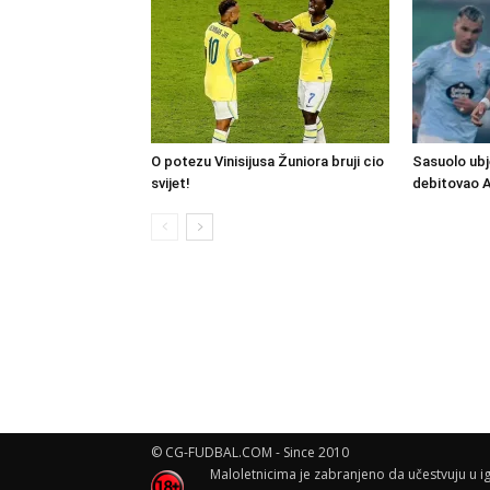
O potezu Vinisijusa Žuniora bruji cio
Sasuolo ubj
svijet!
debitovao 
© CG-FUDBAL.COM - Since 2010
Maloletnicima je zabranjeno da učestvuju u ig