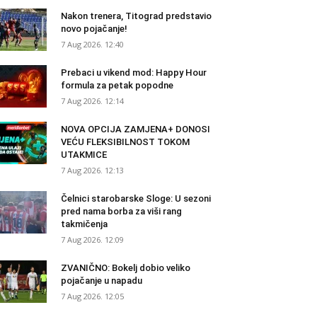
Nakon trenera, Titograd predstavio
novo pojačanje!
7 Aug 2026. 12:40
Prebaci u vikend mod: Happy Hour
formula za petak popodne
7 Aug 2026. 12:14
NOVA OPCIJA ZAMJENA+ DONOSI
VEĆU FLEKSIBILNOST TOKOM
UTAKMICE
7 Aug 2026. 12:13
Čelnici starobarske Sloge: U sezoni
pred nama borba za viši rang
takmičenja
7 Aug 2026. 12:09
ZVANIČNO: Bokelj dobio veliko
pojačanje u napadu
7 Aug 2026. 12:05