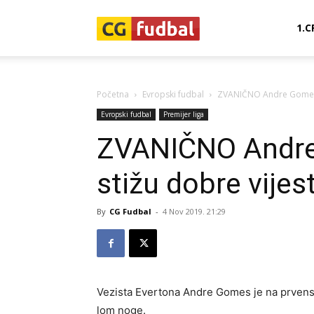
CG-
1.C
Fudbal
Početna
Evropski fudbal
ZVANIČNO Andre Gomes o
Evropski fudbal
Premijer liga
ZVANIČNO Andre
stižu dobre vijest
By
CG Fudbal
-
4 Nov 2019. 21:29
Vezista Evertona Andre Gomes je na prvenst
lom noge.