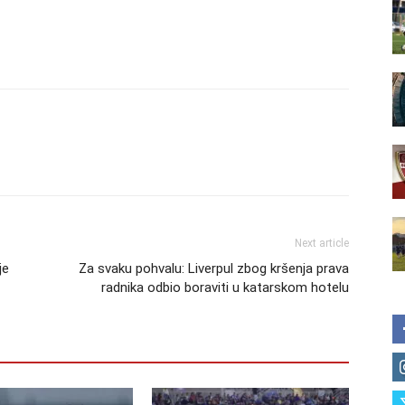
Next article
je
Za svaku pohvalu: Liverpul zbog kršenja prava
radnika odbio boraviti u katarskom hotelu