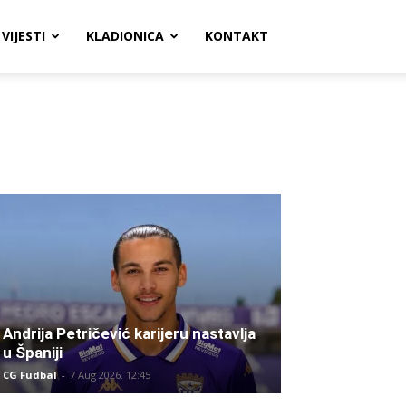
VIJESTI
KLADIONICA
KONTAKT
Andrija Petričević karijeru nastavlja
u Španiji
CG Fudbal
-
7 Aug 2026. 12:45