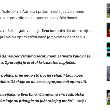
naletio” na Auriera i pritom zaista jezivo slomio
ub je potvrdio da se operacija završila danas.
a nažalost gotova, ali je
Everton
potvrdio dobre vijesti.
a i svi su optimistični kada je povratak na teren u
š danas podvrgnut operativnom zahvatu kako bi se
ka. Operacija je protekla izuzetno uspješno.
bolnici, prije nego što počne rehabilitaciju pod
ba. Očekuje se da će se u potpunosti oporaviti.
m navijačima Evertona i članovima šire fudbalske
e koje su pristigle od jučerašnjeg meča” –
stoji u