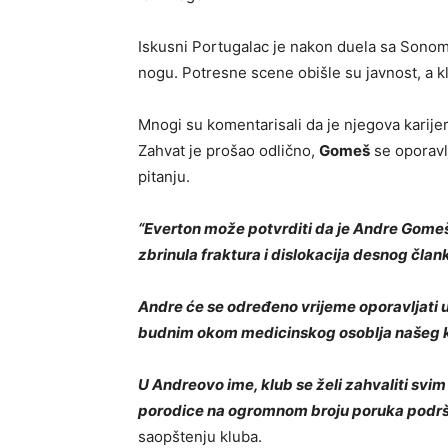
Iskusni Portugalac je nakon duela sa Sonom “
nogu. Potresne scene obišle su javnost, a kl
Mnogi su komentarisali da je njegova karijer
Zahvat je prošao odlično,
Gomeš
se oporavlj
pitanju.
“Everton može potvrditi da je Andre Gome
zbrinula fraktura i dislokacija desnog član
Andre će se određeno vrijeme oporavljati u 
budnim okom medicinskog osoblja našeg klu
U Andreovo ime, klub se želi zahvaliti svi
porodice na ogromnom broju poruka podršk
saopštenju kluba.