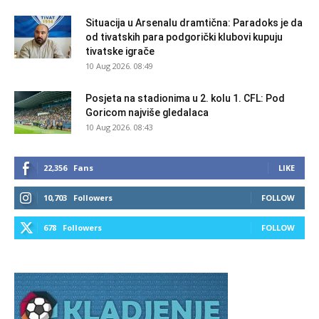
Situacija u Arsenalu dramtična: Paradoks je da
od tivatskih para podgorički klubovi kupuju
tivatske igrače
10 Aug 2026. 08:49
Posjeta na stadionima u 2. kolu 1. CFL: Pod
Goricom najviše gledalaca
10 Aug 2026. 08:43
22,356
Fans
LIKE
10,703
Followers
FOLLOW
678
Followers
FOLLOW