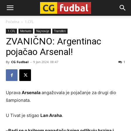
CG-
Početna
1.CFL
1.CFL
Merkato
Najnovije
Transferi
Fudbal
ZVANIČNO: Argentinac
pojačao Arsenal!
By
CG Fudbal
-
9 Jan 2024. 08:47
1
Uprava
Arsenala
angažovala je pojačanje za drugi dio
šampionata.
U Tivat je stigao
Lan Araha
.
–
Radi se o krilnom napadaču kojeg odlikuju brzina i