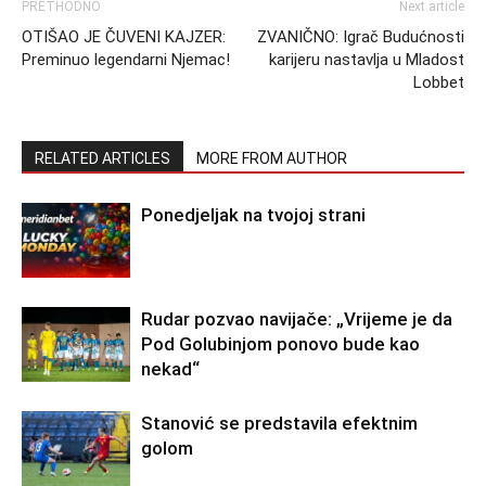
PRETHODNO
Next article
OTIŠAO JE ČUVENI KAJZER:
ZVANIČNO: Igrač Budućnosti
Preminuo legendarni Njemac!
karijeru nastavlja u Mladost
Lobbet
RELATED ARTICLES
MORE FROM AUTHOR
Ponedjeljak na tvojoj strani
Rudar pozvao navijače: „Vrijeme je da
Pod Golubinjom ponovo bude kao
nekad“
Stanović se predstavila efektnim
golom