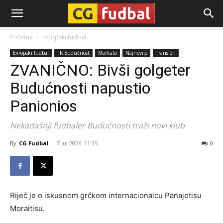
CG-
Početna
Evropski fudbal
Evropski fudbal
FK Budućnost
Merkato
Najnovije
Transferi
Fudbal
ZVANIČNO: Bivši golgeter
Budućnosti napustio
Panionios
Nekadašnji fudbaler Budućnosti traži novi klub
By
CG Fudbal
-
7 Jul 2026. 11:35
0
Riječ je o iskusnom grčkom internacionalcu Panajotisu
Moraitisu.