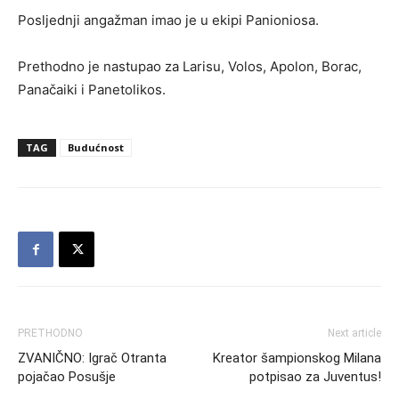
Posljednji angažman imao je u ekipi Panioniosa.
Prethodno je nastupao za Larisu, Volos, Apolon, Borac,
Panačaiki i Panetolikos.
TAG
Budućnost
PRETHODNO
Next article
ZVANIČNO: Igrač Otranta
Kreator šampionskog Milana
pojačao Posušje
potpisao za Juventus!