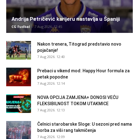
Andrija Petričević karijeru nastavlja u Španiji
CG Fudbal
-
7 Aug 2026. 12:45
Nakon trenera, Titograd predstavio novo
pojačanje!
7 Aug 2026. 12:40
Prebaci u vikend mod: Happy Hour formula za
petak popodne
7 Aug 2026. 12:14
NOVA OPCIJA ZAMJENA+ DONOSI VEĆU
FLEKSIBILNOST TOKOM UTAKMICE
7 Aug 2026. 12:13
Čelnici starobarske Sloge: U sezoni pred nama
borba za viši rang takmičenja
7 Aug 2026. 12:09