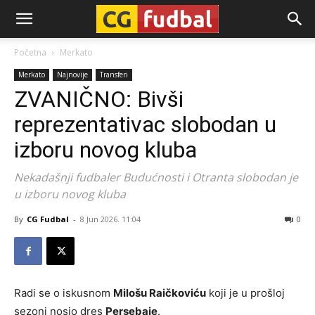
CG-
Početna
Merkato
Merkato
Najnovije
Transferi
Fudbal
ZVANIČNO: Bivši
reprezentativac slobodan u
izboru novog kluba
Nekadašnji fudbaler Budućnosti i Otranta slobodan je
u izboru novog kluba
By
CG Fudbal
-
8 Jun 2026. 11:04
0
Radi se o iskusnom
Milošu Raičkoviću
koji je u prošloj
sezoni nosio dres
Persebaje
.