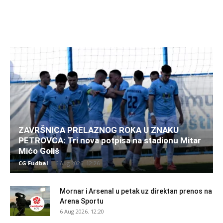
ZAVRŠNICA PRELAZNOG ROKA U ZNAKU
PETROVCA: Tri nova potpisa na stadionu Mitar
Mićo Goliš
CG Fudbal
-
6 Aug 2026. 12:26
Mornar i Arsenal u petak uz direktan prenos na
Arena Sportu
6 Aug 2026. 12:20