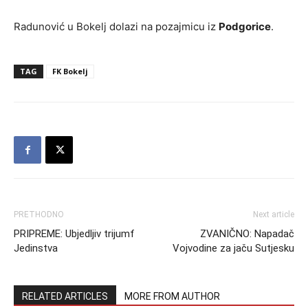
Radunović u Bokelj dolazi na pozajmicu iz
Podgorice
.
TAG
FK Bokelj
PRETHODNO
Next article
PRIPREME: Ubjedljiv trijumf
ZVANIČNO: Napadač
Jedinstva
Vojvodine za jaču Sutjesku
RELATED ARTICLES
MORE FROM AUTHOR