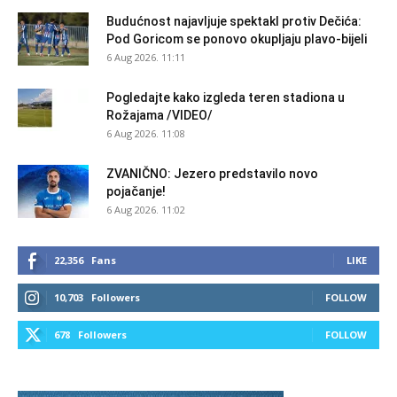
Budućnost najavljuje spektakl protiv Dečića:
Pod Goricom se ponovo okupljaju plavo-bijeli
6 Aug 2026. 11:11
Pogledajte kako izgleda teren stadiona u
Rožajama /VIDEO/
6 Aug 2026. 11:08
ZVANIČNO: Jezero predstavilo novo
pojačanje!
6 Aug 2026. 11:02
22,356
Fans
LIKE
10,703
Followers
FOLLOW
678
Followers
FOLLOW