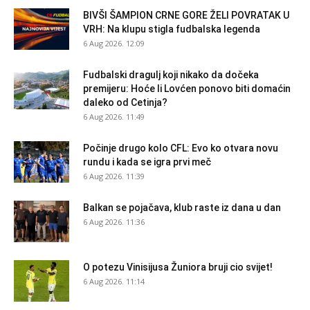
BIVŠI ŠAMPION CRNE GORE ŽELI POVRATAK U
VRH: Na klupu stigla fudbalska legenda
6 Aug 2026. 12:09
Fudbalski dragulj koji nikako da dočeka
premijeru: Hoće li Lovćen ponovo biti domaćin
daleko od Cetinja?
6 Aug 2026. 11:49
Počinje drugo kolo CFL: Evo ko otvara novu
rundu i kada se igra prvi meč
6 Aug 2026. 11:39
Balkan se pojačava, klub raste iz dana u dan
6 Aug 2026. 11:36
O potezu Vinisijusa Žuniora bruji cio svijet!
6 Aug 2026. 11:14