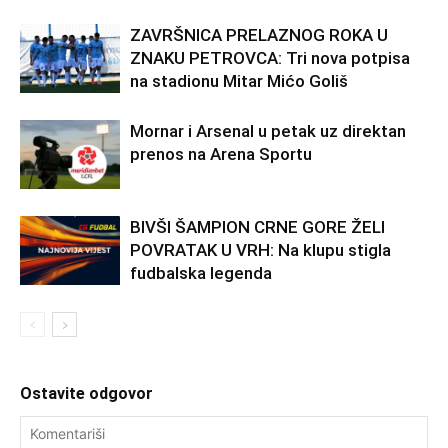
ZAVRŠNICA PRELAZNOG ROKA U
ZNAKU PETROVCA: Tri nova potpisa
na stadionu Mitar Mićo Goliš
Mornar i Arsenal u petak uz direktan
prenos na Arena Sportu
BIVŠI ŠAMPION CRNE GORE ŽELI
POVRATAK U VRH: Na klupu stigla
fudbalska legenda
Ostavite odgovor