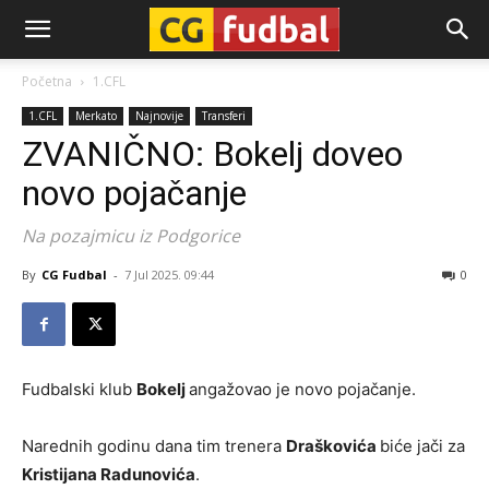
CG-
Početna
1.CFL
1.CFL
Merkato
Najnovije
Transferi
Fudbal
ZVANIČNO: Bokelj doveo
novo pojačanje
Na pozajmicu iz Podgorice
By
CG Fudbal
-
7 Jul 2025. 09:44
0
Fudbalski klub
Bokelj
angažovao je novo pojačanje.
Narednih godinu dana tim trenera
Draškovića
biće jači za
Kristijana Radunovića
.