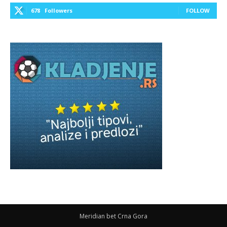
678
Followers
FOLLOW
Meridian bet Crna Gora