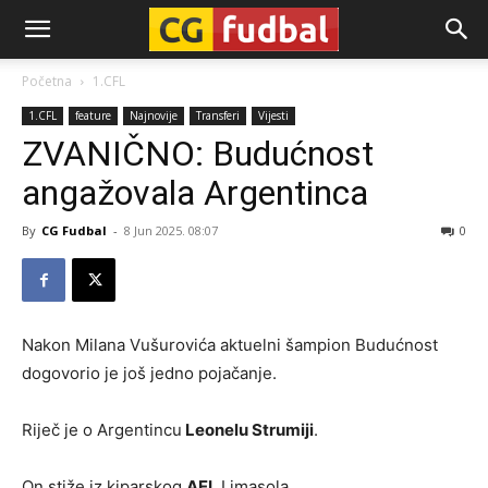
CG-
Početna
1.CFL
1.CFL
feature
Najnovije
Transferi
Vijesti
Fudbal
ZVANIČNO: Budućnost
angažovala Argentinca
By
CG Fudbal
-
8 Jun 2025. 08:07
0
Nakon Milana Vušurovića aktuelni šampion Budućnost
dogovorio je još jedno pojačanje.
Riječ je o Argentincu
Leonelu Strumiji
.
On stiže iz kiparskog
AEL
Limasola.