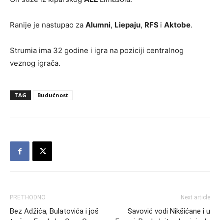
Ranije je nastupao za
Alumni
,
Liepaju
,
RFS
i
Aktobe
.
Strumia ima 32 godine i igra na poziciji centralnog
veznog igrača.
TAG
Budućnost
PRETHODNO
Next article
Bez Adžića, Bulatovića i još
Savović vodi Nikšićane i u