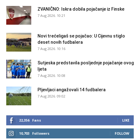
ZVANIČNO: Iskra dobila pojačanje iz Finske
7 Aug 2026. 10:21
Novi trećeligaš se pojačao: U Cijevnu stiglo
deset novih fudbalera
7 Aug 2026. 10:16
Sutjeska predstavila posljednje pojačanje ovog
ljeta
7 Aug 2026. 10:08
Pljevljaci angažovali 14 fudbalera
7 Aug 2026. 09:02
22,356
Fans
LIKE
10,703
Followers
FOLLOW