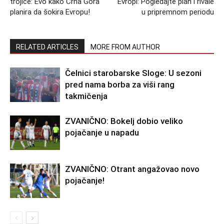
trojice: Evo kako Crna Gora
Evropi: Pogledajte plan i rivale
planira da šokira Evropu!
u pripremnom periodu
RELATED ARTICLES
MORE FROM AUTHOR
Čelnici starobarske Sloge: U sezoni
pred nama borba za viši rang
takmičenja
ZVANIČNO: Bokelj dobio veliko
pojačanje u napadu
ZVANIČNO: Otrant angažovao novo
pojačanje!