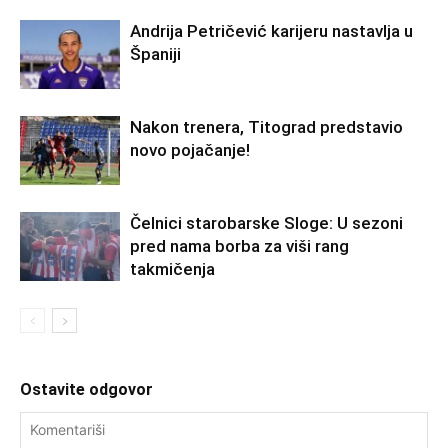
Andrija Petričević karijeru nastavlja u
Španiji
Nakon trenera, Titograd predstavio
novo pojačanje!
Čelnici starobarske Sloge: U sezoni
pred nama borba za viši rang
takmičenja
Ostavite odgovor