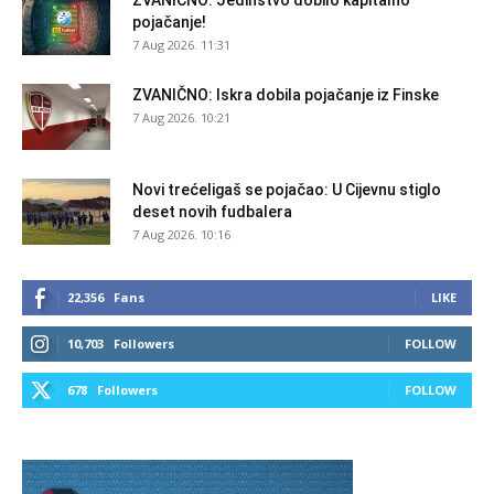
pojačanje!
7 Aug 2026. 11:31
ZVANIČNO: Iskra dobila pojačanje iz Finske
7 Aug 2026. 10:21
Novi trećeligaš se pojačao: U Cijevnu stiglo
deset novih fudbalera
7 Aug 2026. 10:16
22,356
Fans
LIKE
10,703
Followers
FOLLOW
678
Followers
FOLLOW