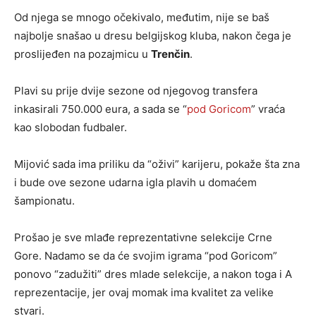
Od njega se mnogo očekivalo, međutim, nije se baš
najbolje snašao u dresu belgijskog kluba, nakon čega je
proslijeđen na pozajmicu u
Trenčin
.
Plavi su prije dvije sezone od njegovog transfera
inkasirali 750.000 eura, a sada se “
pod Goricom
” vraća
kao slobodan fudbaler.
Mijović sada ima priliku da “oživi” karijeru, pokaže šta zna
i bude ove sezone udarna igla plavih u domaćem
šampionatu.
Prošao je sve mlađe reprezentativne selekcije Crne
Gore. Nadamo se da će svojim igrama “pod Goricom”
ponovo “zadužiti” dres mlade selekcije, a nakon toga i A
reprezentacije, jer ovaj momak ima kvalitet za velike
stvari.