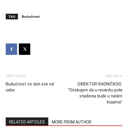
TAG
Budućnost
PRETHODNO
Next article
Budućnost će dati sve od
DIREKTOR RADNIČKOG:
sebe
“Očekujem da u revanšu pola
stadiona bude u našim
bojama”
RELATED ARTICLES
MORE FROM AUTHOR