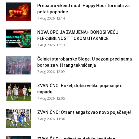
Prebaci u vikend mod: Happy Hour formula za
petak popodne
7 Aug 2026. 12:14
NOVA OPCIJA ZAMJENA+ DONOSI VEĆU
FLEKSIBILNOST TOKOM UTAKMICE
7 Aug 2026. 12:13
Čelnici starobarske Sloge: U sezoni pred nama
borba za viši rang takmičenja
7 Aug 2026. 12:09
ZVANIČNO: Bokelj dobio veliko pojačanje u
napadu
7 Aug 2026. 12:05
ZVANIČNO: Otrant angažovao novo pojačanje!
7 Aug 2026. 11:36
ZVANIČNO: Jedinstvo dobilo kapitalno