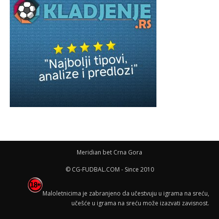
Meridian bet Crna Gora
© CG-FUDBAL.COM - Since 2010
Maloletnicima je zabranjeno da učestvuju u igrama na sreću,
učešće u igrama na sreću može izazvati zavisnost.