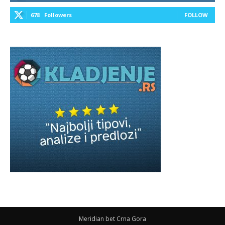
678
Followers
FOLLOW
Meridian bet Crna Gora