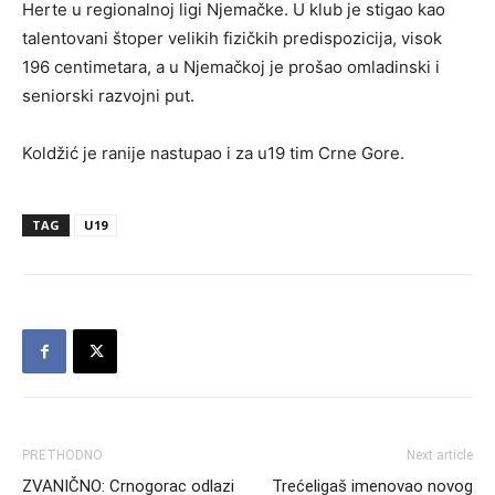
Herte u regionalnoj ligi Njemačke. U klub je stigao kao
talentovani štoper velikih fizičkih predispozicija, visok
196 centimetara, a u Njemačkoj je prošao omladinski i
seniorski razvojni put.
Koldžić je ranije nastupao i za u19 tim Crne Gore.
TAG
U19
PRETHODNO
Next article
ZVANIČNO: Crnogorac odlazi
Trećeligaš imenovao novog