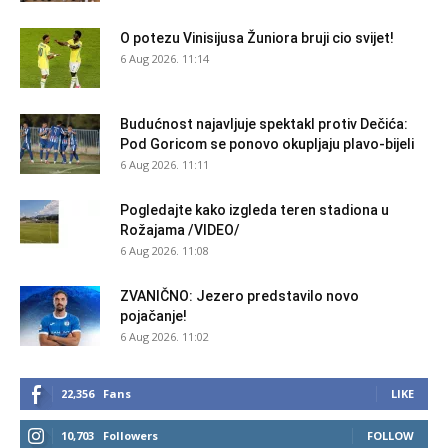
O potezu Vinisijusa Žuniora bruji cio svijet!
6 Aug 2026. 11:14
Budućnost najavljuje spektakl protiv Dečića:
Pod Goricom se ponovo okupljaju plavo-bijeli
6 Aug 2026. 11:11
Pogledajte kako izgleda teren stadiona u
Rožajama /VIDEO/
6 Aug 2026. 11:08
ZVANIČNO: Jezero predstavilo novo
pojačanje!
6 Aug 2026. 11:02
22,356
Fans
LIKE
10,703
Followers
FOLLOW