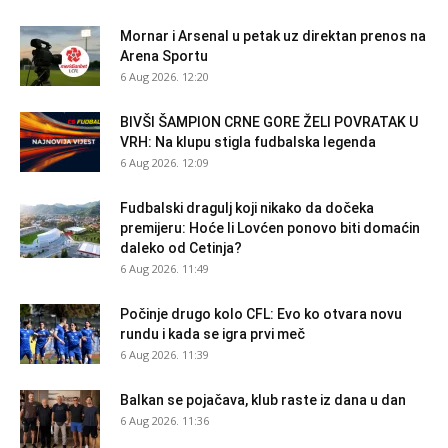
Mornar i Arsenal u petak uz direktan prenos na
Arena Sportu
6 Aug 2026. 12:20
BIVŠI ŠAMPION CRNE GORE ŽELI POVRATAK U
VRH: Na klupu stigla fudbalska legenda
6 Aug 2026. 12:09
Fudbalski dragulj koji nikako da dočeka
premijeru: Hoće li Lovćen ponovo biti domaćin
daleko od Cetinja?
6 Aug 2026. 11:49
Počinje drugo kolo CFL: Evo ko otvara novu
rundu i kada se igra prvi meč
6 Aug 2026. 11:39
Balkan se pojačava, klub raste iz dana u dan
6 Aug 2026. 11:36