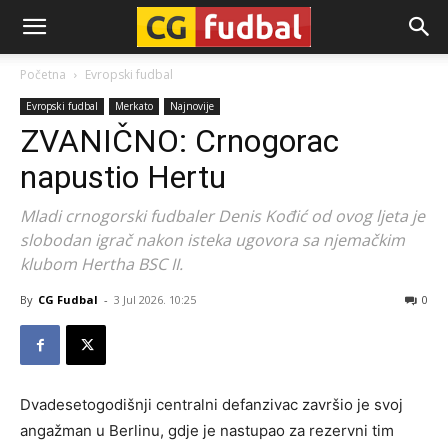
CG-
Početna
Evropski fudbal
Evropski fudbal
Merkato
Najnovije
Fudbal
ZVANIČNO: Crnogorac
napustio Hertu
Mladi crnogorski fudbaler Denis Kođić od ovog ljeta je
slobodan igrač nakon isteka ugovora sa njemačkim
klubom Hertha BSC II.
By
CG Fudbal
-
3 Jul 2026. 10:25
0
Dvadesetogodišnji centralni defanzivac završio je svoj
angažman u Berlinu, gdje je nastupao za rezervni tim