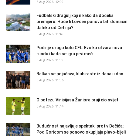
6 Aug 2026. 12:09
Fudbalski dragulj koji nikako da dočeka
premijeru: Hoće li Lovćen ponovo biti domaćin
daleko od Cetinja?
6 Aug 2026. 11:49
Počinje drugo kolo CFL: Evo ko otvara novu
rundu i kada se igra prvi meč
6 Aug 2026. 11:39
Balkan se pojačava, klub raste iz dana u dan
6 Aug 2026. 11:36
O potezu Vinisijusa Žuniora bruji cio svijet!
6 Aug 2026. 11:14
Budućnost najavljuje spektakl protiv Dečića:
Pod Goricom se ponovo okupljaju plavo-bijeli