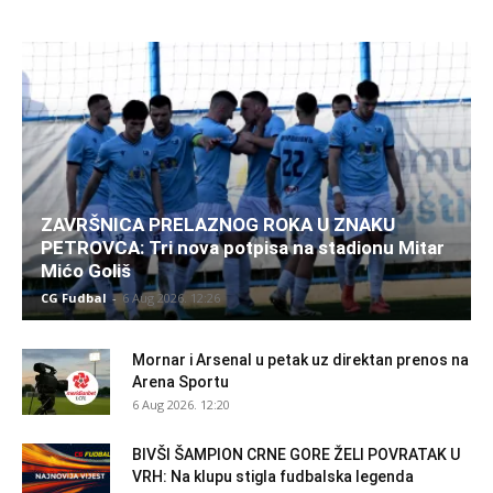
ZAVRŠNICA PRELAZNOG ROKA U ZNAKU
PETROVCA: Tri nova potpisa na stadionu Mitar
Mićo Goliš
CG Fudbal
-
6 Aug 2026. 12:26
Mornar i Arsenal u petak uz direktan prenos na
Arena Sportu
6 Aug 2026. 12:20
BIVŠI ŠAMPION CRNE GORE ŽELI POVRATAK U
VRH: Na klupu stigla fudbalska legenda