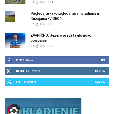
6 Aug 2026. 11:11
Pogledajte kako izgleda teren stadiona u
Rožajama /VIDEO/
6 Aug 2026. 11:08
ZVANIČNO: Jezero predstavilo novo
pojačanje!
6 Aug 2026. 11:02
22,356
Fans
LIKE
10,703
Followers
FOLLOW
678
Followers
FOLLOW