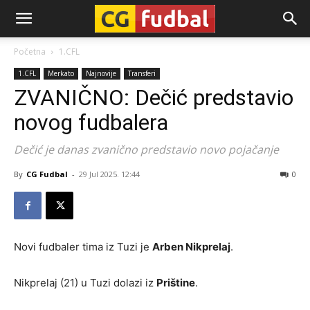
CG-
Početna
1.CFL
1.CFL
Merkato
Najnovije
Transferi
Fudbal
ZVANIČNO: Dečić predstavio
novog fudbalera
Dečić je danas zvanično predstavio novo pojačanje
By
CG Fudbal
-
29 Jul 2025. 12:44
0
Novi fudbaler tima iz Tuzi je
Arben Nikprelaj
.
Nikprelaj (21) u Tuzi dolazi iz
Prištine
.