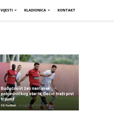
VIJESTI
KLADIONICA
KONTAKT
Budućnost želi nastavak
pobjedničkog starta, Dečić traži prvi
trijumf
CG Fudbal
-
8 Aug 2026. 12:32