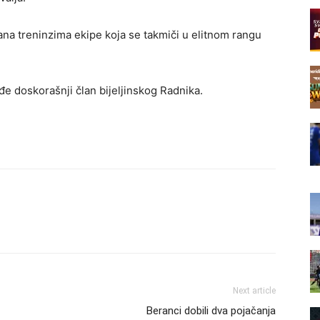
ana treninzima ekipe koja se takmiči u elitnom rangu
ođe doskorašnji član bijeljinskog Radnika.
Next article
Beranci dobili dva pojačanja