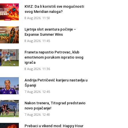
KVIZ: Da li koristiš sve mogućnosti
svog Meridian naloga?
8 Aug 2026. 11:50
Ljetnja slot avantura počinje –
Expanse Summer Wins
8 Aug 2026. 11:45
Franeta napustio Petrovac, klub
emotivnom porukom ispratio svog
igrača
8 Aug 2026. 11:36
Andrija Petričević karijeru nastavlja u
Španiji
7 Aug 2026. 12:45
Nakon trenera, Titograd predstavio
novo pojačanje!
7 Aug 2026. 12:40
Prebaci u vikend mod: Happy Hour