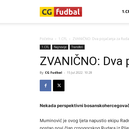
CG-
1.C
Fudbal
Početna
1.CFL
ZVANIČNO: Dva pojačanja za Ruda
1.CFL
Najnovije
Transferi
ZVANIČNO: Dva p
By
CG Fudbal
-
15 Jul 2022. 10:28
Nekada perspektivni bosanskohercegovačk
Muminović je ovog ljeta napustio ekipu Radnik
postao novi član crnogorskog Rudara iz Plje