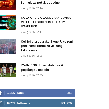
formula za petak popodne
7 Aug 2026. 12:14
NOVA OPCIJA ZAMJENA+ DONOSI
VEĆU FLEKSIBILNOST TOKOM
UTAKMICE
7 Aug 2026. 12:13
Čelnici starobarske Sloge: U sezoni
pred nama borba za viši rang
takmičenja
7 Aug 2026. 12:09
ZVANIČNO: Bokelj dobio veliko
pojačanje u napadu
7 Aug 2026. 12:05
22,356
Fans
LIKE
10,703
Followers
FOLLOW