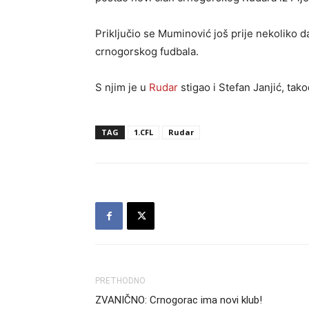
Priključio se Muminović još prije nekoliko d
crnogorskog fudbala.
S njim je u
Rudar
stigao i Stefan Janjić, tak
TAG
1.CFL
Rudar
PRETHODNO
ZVANIČNO: Crnogorac ima novi klub!