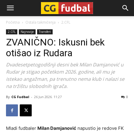
CG-
Početna
Ostala takmičenja
2.CFL
2.CFL
Najnovije
Transferi
Fudbal
ZVANIČNO: Iskusni bek
otišao iz Rudara
Dvadesetpetogodišnji desni bek Milan Damjanović u
Rudar je stigao početkom 2026. godine, ali mu je
istekao angažman, pa trenutno nema klub i nalazi se
na tržištu slobodnih igrača.
By
CG Fudbal
-
26 Jun 2026. 11:27
0
Mladi fudbaler
Milan Damjanović
napustio je redove FK