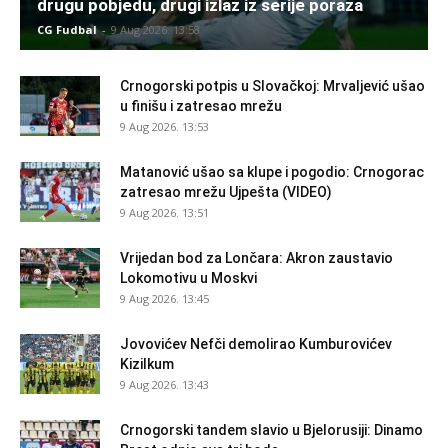
drugu pobjedu, drugi izlaz iz serije poraza
CG Fudbal
-
9 Aug 2026. 13:58
Crnogorski potpis u Slovačkoj: Mrvaljević ušao
u finišu i zatresao mrežu
9 Aug 2026. 13:53
Matanović ušao sa klupe i pogodio: Crnogorac
zatresao mrežu Ujpešta (VIDEO)
9 Aug 2026. 13:51
Vrijedan bod za Lončara: Akron zaustavio
Lokomotivu u Moskvi
9 Aug 2026. 13:45
Jovovićev Nefči demolirao Kumburovićev
Kizilkum
9 Aug 2026. 13:43
Crnogorski tandem slavio u Bjelorusiji: Dinamo