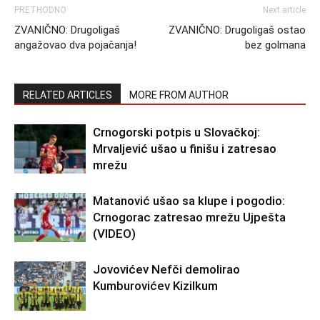
PRETHODNO
Next article
ZVANIČNO: Drugoligaš
ZVANIČNO: Drugoligaš ostao
angažovao dva pojačanja!
bez golmana
RELATED ARTICLES
MORE FROM AUTHOR
Crnogorski potpis u Slovačkoj:
Mrvaljević ušao u finišu i zatresao
mrežu
Matanović ušao sa klupe i pogodio:
Crnogorac zatresao mrežu Ujpešta
(VIDEO)
Jovovićev Nefči demolirao
Kumburovićev Kizilkum