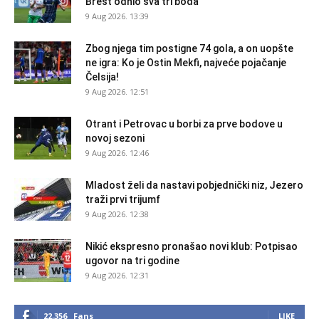
Brest odnio sva tri boda
9 Aug 2026. 13:39
Zbog njega tim postigne 74 gola, a on uopšte
ne igra: Ko je Ostin Mekfi, najveće pojačanje
Čelsija!
9 Aug 2026. 12:51
Otrant i Petrovac u borbi za prve bodove u
novoj sezoni
9 Aug 2026. 12:46
Mladost želi da nastavi pobjednički niz, Jezero
traži prvi trijumf
9 Aug 2026. 12:38
Nikić ekspresno pronašao novi klub: Potpisao
ugovor na tri godine
9 Aug 2026. 12:31
22,356
Fans
LIKE