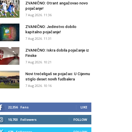
ZVANIČNO: Otrant angažovao novo
pojačanje!
7 Aug 2026. 11:36
ZVANIČNO: Jedinstvo dobilo
kapitalno pojačanje!
7 Aug 2026. 11:31
ZVANIČNO: Iskra dobila pojačanje iz
Finske
7 Aug 2026. 10:21
Novi trećeligaš se pojačao: U Cijevnu
stiglo deset novih fudbalera
7 Aug 2026. 10:16
22,356
Fans
LIKE
10,703
Followers
FOLLOW
678
Followers
FOLLOW