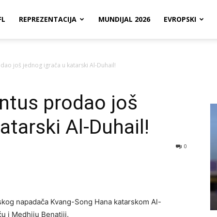
FL
REPREZENTACIJA
MUNDIJAL 2026
EVROPSKI
ao još jednog igrača u katarski Al-Duhail!
tus prodao još
atarski Al-Duhail!
0
jskog napadača Kvang-Song Hana katarskom Al-
u i Medhiju Benatiji.