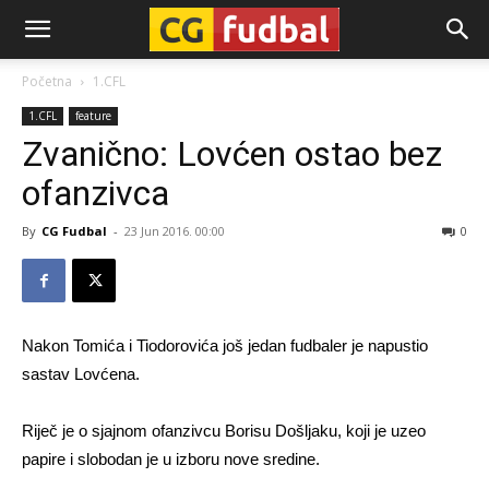
CG-
Početna
1.CFL
1.CFL
feature
Fudbal
Zvanično: Lovćen ostao bez
ofanzivca
By
CG Fudbal
-
23 Jun 2016. 00:00
0
Nakon Tomića i Tiodorovića još jedan fudbaler je napustio
sastav Lovćena.
Riječ je o sjajnom ofanzivcu Borisu Došljaku, koji je uzeo
papire i slobodan je u izboru nove sredine.