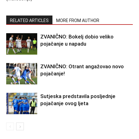
RELATED ARTICLES
MORE FROM AUTHOR
ZVANIČNO: Bokelj dobio veliko
pojačanje u napadu
ZVANIČNO: Otrant angažovao novo
pojačanje!
Sutjeska predstavila posljednje
pojačanje ovog ljeta