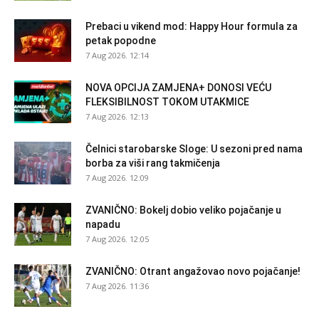
Prebaci u vikend mod: Happy Hour formula za
petak popodne
7 Aug 2026. 12:14
NOVA OPCIJA ZAMJENA+ DONOSI VEĆU
FLEKSIBILNOST TOKOM UTAKMICE
7 Aug 2026. 12:13
Čelnici starobarske Sloge: U sezoni pred nama
borba za viši rang takmičenja
7 Aug 2026. 12:09
ZVANIČNO: Bokelj dobio veliko pojačanje u
napadu
7 Aug 2026. 12:05
ZVANIČNO: Otrant angažovao novo pojačanje!
7 Aug 2026. 11:36