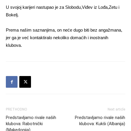
U svojoj karijeri nastupao je za Slobodu,Viđev iz Lođa,Zetu i
Bokelj.
Prema našim saznanjima, on neće dugo biti bez angažmana,
jer ga je već kontaktiralo nekoliko domaćih i inostranih
klubova.
PRETHODNO
Next article
Predstavljamo rivale naših
Predstavljamo rivale naših
klubova: Rabotnički
klubova: Kukši (Albanija)
(Makedonija)