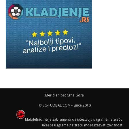
Meridian bet Crna Gora
© CG-FUDBAL.COM - Since 2010
Maloletnicima je zabranjeno da učestvuju u igrama na sreću,
učešće u igrama na sreću može izazvati zavisnost.