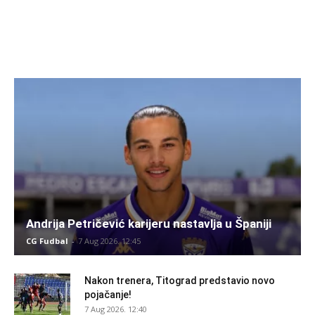
Andrija Petričević karijeru nastavlja u Španiji
CG Fudbal
-
7 Aug 2026. 12:45
Nakon trenera, Titograd predstavio novo
pojačanje!
7 Aug 2026. 12:40