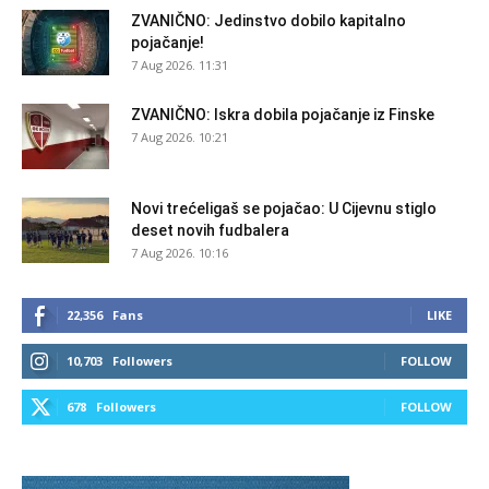
ZVANIČNO: Jedinstvo dobilo kapitalno
pojačanje!
7 Aug 2026. 11:31
ZVANIČNO: Iskra dobila pojačanje iz Finske
7 Aug 2026. 10:21
Novi trećeligaš se pojačao: U Cijevnu stiglo
deset novih fudbalera
7 Aug 2026. 10:16
22,356
Fans
LIKE
10,703
Followers
FOLLOW
678
Followers
FOLLOW