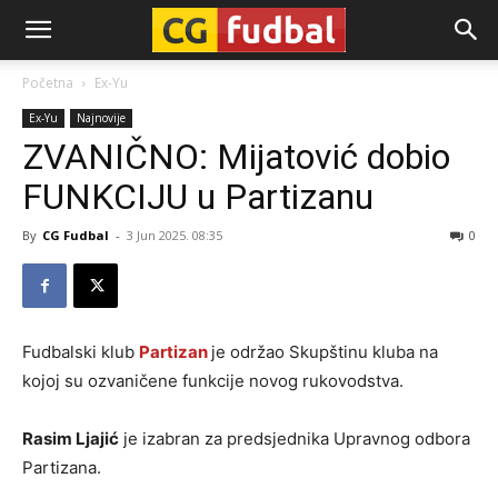
CG-
Početna
Ex-Yu
Ex-Yu
Najnovije
Fudbal
ZVANIČNO: Mijatović dobio
FUNKCIJU u Partizanu
By
CG Fudbal
-
3 Jun 2025. 08:35
0
Fudbalski klub
Partizan
je održao Skupštinu kluba na
kojoj su ozvaničene funkcije novog rukovodstva.
Rasim Ljajić
je izabran za predsjednika Upravnog odbora
Partizana.