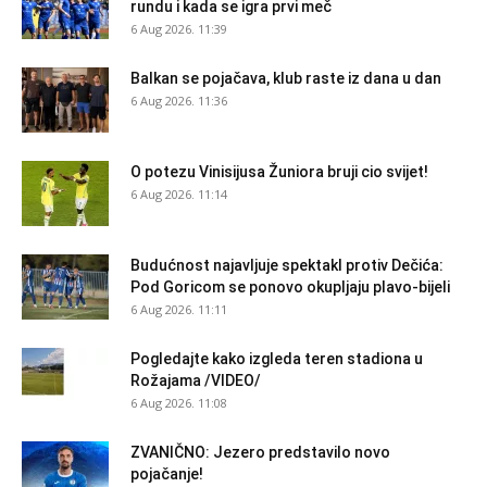
rundu i kada se igra prvi meč
6 Aug 2026. 11:39
Balkan se pojačava, klub raste iz dana u dan
6 Aug 2026. 11:36
O potezu Vinisijusa Žuniora bruji cio svijet!
6 Aug 2026. 11:14
Budućnost najavljuje spektakl protiv Dečića:
Pod Goricom se ponovo okupljaju plavo-bijeli
6 Aug 2026. 11:11
Pogledajte kako izgleda teren stadiona u
Rožajama /VIDEO/
6 Aug 2026. 11:08
ZVANIČNO: Jezero predstavilo novo
pojačanje!