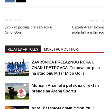
PRETHODNO
Next article
Evo kad počinje prelazni rok u
Uspjeh Arsenalovog
Crnoj Gori
podmlatka u Umagu
RELATED ARTICLES
MORE FROM AUTHOR
ZAVRŠNICA PRELAZNOG ROKA U
ZNAKU PETROVCA: Tri nova potpisa
na stadionu Mitar Mićo Goliš
Mornar i Arsenal u petak uz direktan
prenos na Arena Sportu
BIVŠI ŠAMPION CRNE GORE ŽELI