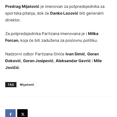
Predrag Mijatović
je imenovan za potpredsjednika za
sportska pitanja, dok će
Danko Lazović
biti generalni
direktor.
Za potpredsjednika Partizana imenovana je i
Milka
Forcan
, koja će biti zadužena za poslovnu politiku.
Nadzorni odbor Partizana činiće
Ivan Simić
,
Goran
Đoković
,
Goran Josipović
,
Aleksandar Gavrić
i
Mile
Jovičić
.
TAG
Mijatović