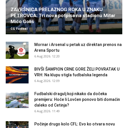
ZAVRŠNICA PRELAZNOG ROKA U ZNAKU
PETROVCA: Tri nova potpisa na stadionu Mitar
Mićo Goliš
CG Fudbal
-
6 Aug 2026. 12:26
Mornar i Arsenal u petak uz direktan prenos na
Arena Sportu
6 Aug 2026. 12:20
BIVŠI ŠAMPION CRNE GORE ŽELI POVRATAK U
VRH: Na klupu stigla fudbalska legenda
6 Aug 2026. 12:09
Fudbalski dragulj koji nikako da dočeka
premijeru: Hoće li Lovćen ponovo biti domaćin
daleko od Cetinja?
6 Aug 2026. 11:49
Počinje drugo kolo CFL: Evo ko otvara novu