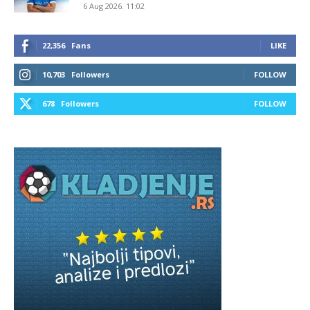
6 Aug 2026. 11:02
22,356
Fans
LIKE
10,703
Followers
FOLLOW
678
Followers
FOLLOW