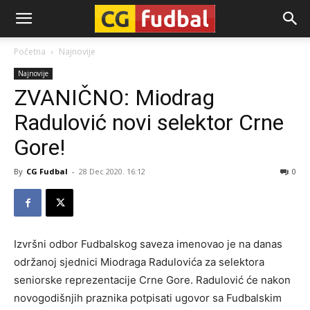
CG-
Početna
Najnovije
Najnovije
Fudbal
ZVANIČNO: Miodrag
Radulović novi selektor Crne
Gore!
By
CG Fudbal
-
28 Dec 2020. 16:12
0
Izvršni odbor Fudbalskog saveza imenovao je na danas
održanoj sjednici Miodraga Radulovića za selektora
seniorske reprezentacije Crne Gore. Radulović će nakon
novogodišnjih praznika potpisati ugovor sa Fudbalskim