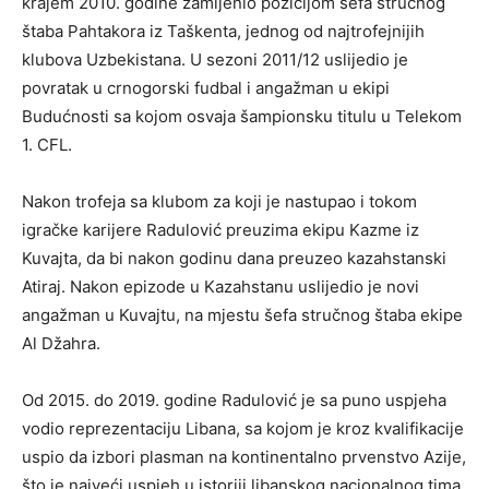
krajem 2010. godine zamijenio pozicijom šefa stručnog
štaba Pahtakora iz Taškenta, jednog od najtrofejnijih
klubova Uzbekistana. U sezoni 2011/12 uslijedio je
povratak u crnogorski fudbal i angažman u ekipi
Budućnosti sa kojom osvaja šampionsku titulu u Telekom
1. CFL.
Nakon trofeja sa klubom za koji je nastupao i tokom
igračke karijere Radulović preuzima ekipu Kazme iz
Kuvajta, da bi nakon godinu dana preuzeo kazahstanski
Atiraj. Nakon epizode u Kazahstanu uslijedio je novi
angažman u Kuvajtu, na mjestu šefa stručnog štaba ekipe
Al Džahra.
Od 2015. do 2019. godine Radulović je sa puno uspjeha
vodio reprezentaciju Libana, sa kojom je kroz kvalifikacije
uspio da izbori plasman na kontinentalno prvenstvo Azije,
što je najveći uspjeh u istoriji libanskog nacionalnog tima.