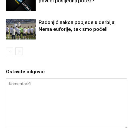
povući posljednji potez?
Radonjić nakon pobjede u derbiju:
Nema euforije, tek smo počeli
Ostavite odgovor