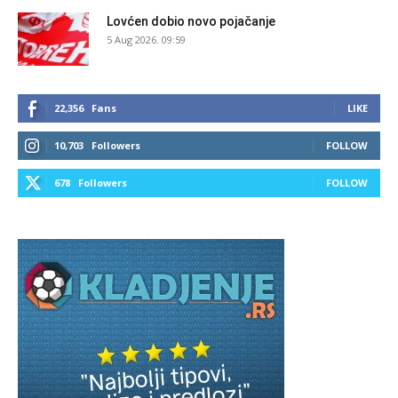
Lovćen dobio novo pojačanje
5 Aug 2026. 09:59
22,356
Fans
LIKE
10,703
Followers
FOLLOW
678
Followers
FOLLOW