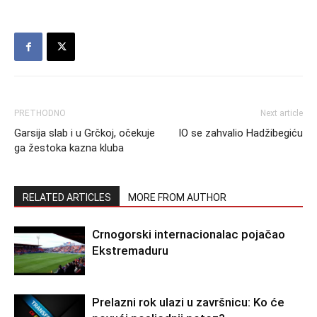
PRETHODNO
Next article
Garsija slab i u Grčkoj, očekuje
IO se zahvalio Hadžibegiću
ga žestoka kazna kluba
RELATED ARTICLES
MORE FROM AUTHOR
Crnogorski internacionalac pojačao
Ekstremaduru
Prelazni rok ulazi u završnicu: Ko će