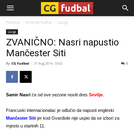
CG-
Početna
Evropski fudbal
LaLiga
LaLiga
Fudbal
ZVANIČNO: Nasri napustio
Mančester Siti
By
CG Fudbal
-
31 Aug 2016. 16:02
0
Samir Nasri
će od ove sezone nositi dres
Sevilje
.
Francuski internacionalac je odlučio da napusti engleski
Mančester Siti
jer kod Gvardiole nije uspio da se izbori za
mjesto u startnih 11.