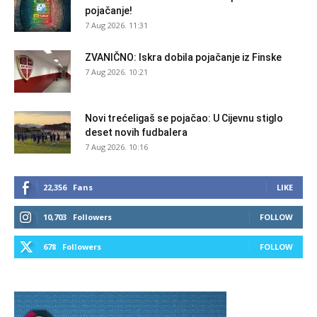
pojačanje!
7 Aug 2026. 11:31
ZVANIČNO: Iskra dobila pojačanje iz Finske
7 Aug 2026. 10:21
Novi trećeligaš se pojačao: U Cijevnu stiglo
deset novih fudbalera
7 Aug 2026. 10:16
22,356
Fans
LIKE
10,703
Followers
FOLLOW
678
Followers
FOLLOW