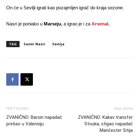
On će u Sevilji igrati kao pozajmljen igrač do kraja sezone.
Nasri je poniako u
Marseju,
a igrao je i za
Arsenal
.
TAG
Samir Nasri
Sevilja
PRETHODNO
Next article
ZVANIČNO: Barsin napadač
ZVANIČNO: Kakav transfer
prešao u Valensiju
Stouka, stigao napadač
Mančester Sitija