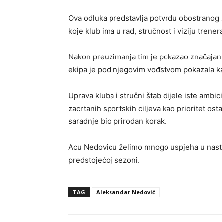
Ova odluka predstavlja potvrdu obostranog 
koje klub ima u rad, stručnost i viziju trene
Nakon preuzimanja tim je pokazao značajan 
ekipa je pod njegovim vođstvom pokazala kara
Uprava kluba i stručni štab dijele iste ambici
zacrtanih sportskih ciljeva kao prioritet ost
saradnje bio prirodan korak.
Acu Nedoviću želimo mnogo uspjeha u nastav
predstojećoj sezoni.
TAG
Aleksandar Nedović