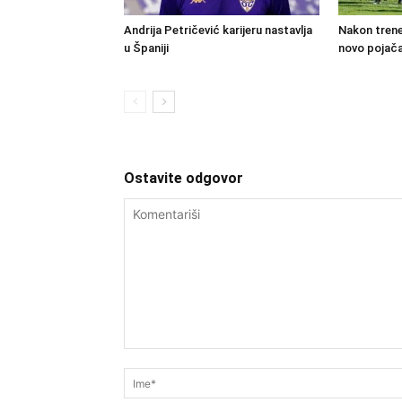
Andrija Petričević karijeru nastavlja
Nakon trene
u Španiji
novo pojača
Ostavite odgovor