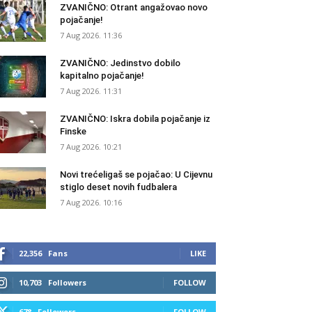
ZVANIČNO: Otrant angažovao novo
pojačanje!
7 Aug 2026. 11:36
ZVANIČNO: Jedinstvo dobilo
kapitalno pojačanje!
7 Aug 2026. 11:31
ZVANIČNO: Iskra dobila pojačanje iz
Finske
7 Aug 2026. 10:21
Novi trećeligaš se pojačao: U Cijevnu
stiglo deset novih fudbalera
7 Aug 2026. 10:16
22,356
Fans
LIKE
10,703
Followers
FOLLOW
678
Followers
FOLLOW