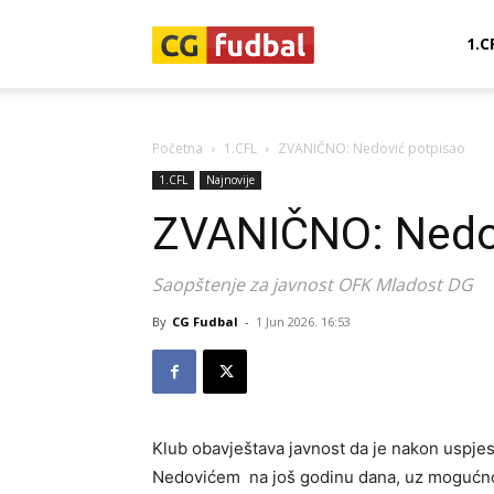
CG-
1.C
Fudbal
Početna
1.CFL
ZVANIČNO: Nedović potpisao
1.CFL
Najnovije
ZVANIČNO: Nedo
Saopštenje za javnost OFK Mladost DG
By
CG Fudbal
-
1 Jun 2026. 16:53
Klub obavještava javnost da je nakon uspj
Nedovićem na još godinu dana, uz mogućno