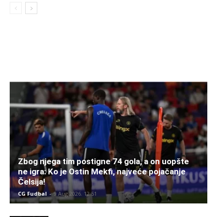
Zbog njega tim postigne 74 gola, a on uopšte
ne igra: Ko je Ostin Mekfi, najveće pojačanje
Čelsija!
CG Fudbal
-
9 Aug 2026. 12:51