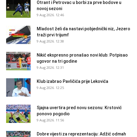
Otrant i Petrovac u borbi za prve bodove u
novoj sezoni
9 Aug 2026. 12:46
Mladost želi da nastavi pobjednički niz, Jezero
traži prvi trijumf
9 Aug 2026. 12:38
Nikić ekspresno pronašao novi klub: Potpisao
ugovor na tri godine
9 Aug 2026. 12:31
Klub izabrao Pavličića prije Lekovića
9 Aug 2026. 12:25
Sjajna uvertira pred novu sezonu: Krstović
ponovo pogodio
9 Aug 2026. 11:56
Dobre vijesti za reprezentaciju: Adžić odmah