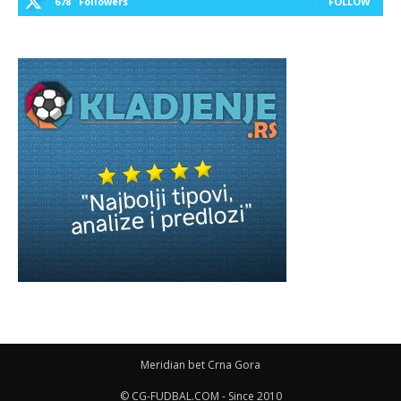
678
Followers
FOLLOW
Meridian bet Crna Gora
© CG-FUDBAL.COM - Since 2010