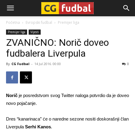
CG-
Početna
Evropski fudbal
Premijer liga
Premijer liga
Vijesti
Fudbal
ZVANIČNO: Norič doveo
fudbalera Liverpula
By
CG Fudbal
-
14 Jul 2016. 00:00
0
Norič
je posredstvom svog Twitter naloga potvrdio da je doveo
novo pojačanje.
Dres “kanarinaca” će o naredne sezone nositi doskorašnji član
Liverpula
Serhi Kanos
.