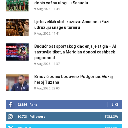
dobio važnu ulogu u Sasuolu
9 Aug 2026. 11:48
Ljeto velikih slot izazova: Amusnet i Fazi
udružuju snage u turniru
9 Aug 2026. 11:41
Budućnost sportskog klađenja je stigla – AI
sastavlja tiket, a Meridian donosi cashback
pogodnost
9 Aug 2026. 11:37
Brnović odnio bodove iz Podgorice: Đokaj
heroj Tuzana
8 Aug 2026. 22:00
22,356
Fans
LIKE
10,703
Followers
FOLLOW