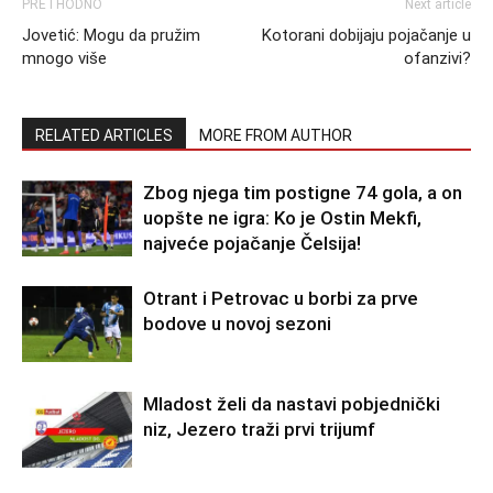
PRETHODNO
Next article
Jovetić: Mogu da pružim
Kotorani dobijaju pojačanje u
mnogo više
ofanzivi?
RELATED ARTICLES
MORE FROM AUTHOR
Zbog njega tim postigne 74 gola, a on
uopšte ne igra: Ko je Ostin Mekfi,
najveće pojačanje Čelsija!
Otrant i Petrovac u borbi za prve
bodove u novoj sezoni
Mladost želi da nastavi pobjednički
niz, Jezero traži prvi trijumf