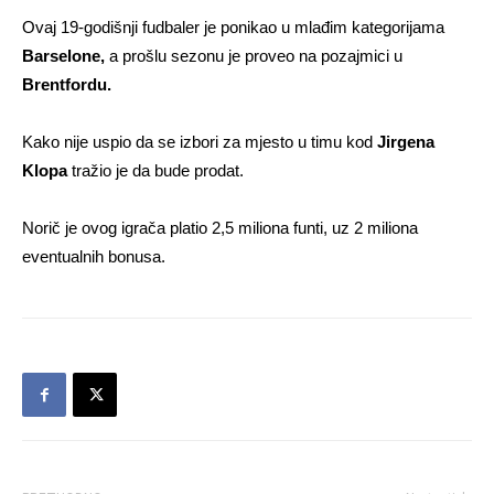
Ovaj 19-godišnji fudbaler je ponikao u mlađim kategorijama
Barselone,
a prošlu sezonu je proveo na pozajmici u
Brentfordu.
Kako nije uspio da se izbori za mjesto u timu kod
Jirgena
Klopa
tražio je da bude prodat.
Norič je ovog igrača platio 2,5 miliona funti, uz 2 miliona
eventualnih bonusa.