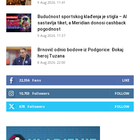
9 Aug 2026. 11:41
Budućnost sportskog klađenja je stigla – AI
sastavlja tiket, a Meridian donosi cashback
pogodnost
9 Aug 2026. 11:37
Brnović odnio bodove iz Podgorice: Đokaj
heroj Tuzana
8 Aug 2026. 22:00
22,356
Fans
LIKE
10,703
Followers
FOLLOW
678
Followers
FOLLOW