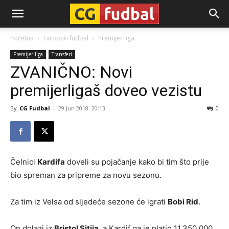
CG-
Početna
Evropski fudbal
Premijer liga
Premijer liga
Transferi
Fudbal
ZVANIČNO: Novi
premijerligaš doveo vezistu
By
CG Fudbal
-
29 Jun 2018. 20:13
0
Čelnici
Kardifa
doveli su pojačanje kako bi tim što prije
bio spreman za pripreme za novu sezonu.
Za tim iz Velsa od sljedeće sezone će igrati
Bobi Rid
.
On dolazi iz
Bristol Sitija
, a Kardif ga je platio 11,350,000