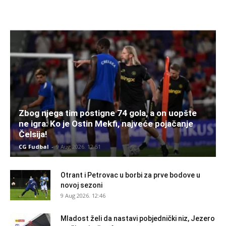
Zbog njega tim postigne 74 gola, a on uopšte
ne igra: Ko je Ostin Mekfi, najveće pojačanje
Čelsija!
CG Fudbal
-
9 Aug 2026. 12:51
Otrant i Petrovac u borbi za prve bodove u
novoj sezoni
9 Aug 2026. 12:46
Mladost želi da nastavi pobjednički niz, Jezero