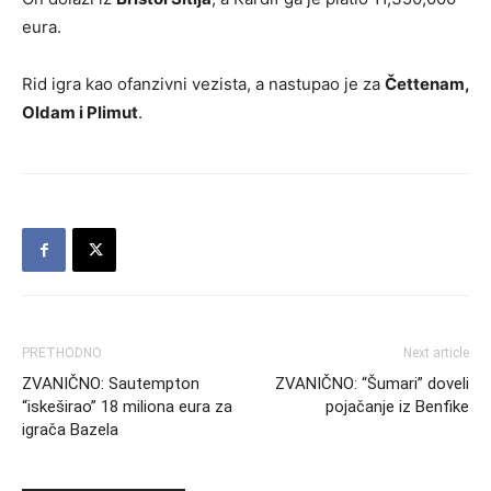
eura.
Rid igra kao ofanzivni vezista, a nastupao je za
Čettenam,
Oldam i Plimut
.
PRETHODNO
Next article
ZVANIČNO: Sautempton
ZVANIČNO: “Šumari” doveli
“iskeširao” 18 miliona eura za
pojačanje iz Benfike
igrača Bazela