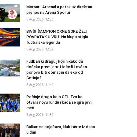
Mornar i Arsenal u petak uz direktan
prenos na Arena Sportu
6 Aug 2026. 12:20
BIVŠI ŠAMPION CRNE GORE ŽELI
POVRATAK U VRH: Na klupu stigla
fudbalska legenda
6 Aug 2026. 12:09
Fudbalski dragulj koji nikako da
dočeka premijeru: Hoće li Lovćen
ponovo biti domaćin daleko od
Cetinja?
6 Aug 2026. 11:49
Počinje drugo kolo CFL: Evo ko
otvara novu rundu i kada se igra prvi
meč
6 Aug 2026. 11:39
Balkan se pojačava, klub raste iz dana
u dan