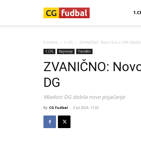
CG-
1.C
Fudbal
Početna
1.CFL
ZVANIČNO: Novo lice u OFK Mlado
1.CFL
Najnovije
Transferi
ZVANIČNO: Novo 
DG
Mladost DG dobila novo pojačanje
By
CG Fudbal
-
3 Jul 2026. 11:02