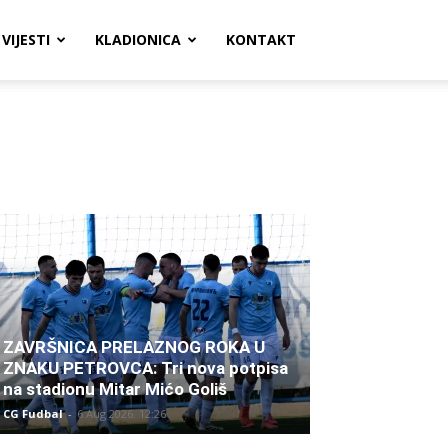
VIJESTI
KLADIONICA
KONTAKT
ZAVRŠNICA PRELAZNOG ROKA U
ZNAKU PETROVCA: Tri nova potpisa
na stadionu Mitar Mićo Goliš
CG Fudbal
-
6 Aug 2026. 12:26