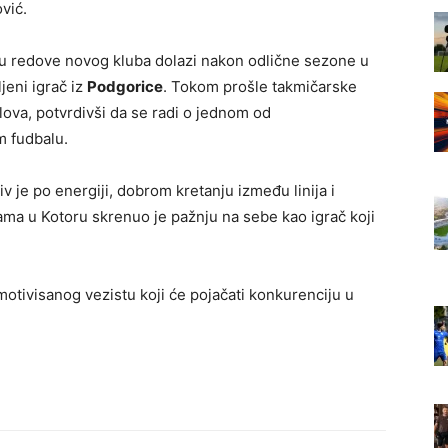
vić.
a u redove novog kluba dolazi nakon odlične sezone u
jeni igrač iz
Podgorice
. Tokom prošle takmičarske
lova, potvrdivši da se radi o jednom od
m fudbalu.
 je po energiji, dobrom kretanju između linija i
jama u Kotoru skrenuo je pažnju na sebe kao igrač koji
otivisanog vezistu koji će pojačati konkurenciju u