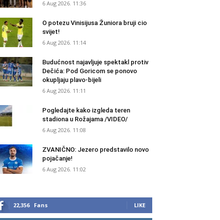
6 Aug 2026. 11:36
O potezu Vinisijusa Žuniora bruji cio
svijet!
6 Aug 2026. 11:14
Budućnost najavljuje spektakl protiv
Dečića: Pod Goricom se ponovo
okupljaju plavo-bijeli
6 Aug 2026. 11:11
Pogledajte kako izgleda teren
stadiona u Rožajama /VIDEO/
6 Aug 2026. 11:08
ZVANIČNO: Jezero predstavilo novo
pojačanje!
6 Aug 2026. 11:02
22,356
Fans
LIKE