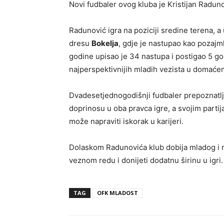
Novi fudbaler ovog kluba je Kristijan Raduno
Radunović igra na poziciji sredine terena, 
dresu
Bokelja
, gdje je nastupao kao pozajml
godine upisao je 34 nastupa i postigao 5 go
najperspektivnijih mladih vezista u domaće
Dvadesetjednogodišnji fudbaler prepoznatljiv
doprinosu u oba pravca igre, a svojim parti
može napraviti iskorak u karijeri.
Dolaskom Radunovića klub dobija mladog i m
veznom redu i donijeti dodatnu širinu u igri.
TAG
OFK MLADOST