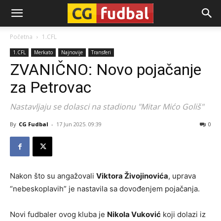
CG-
Početna
1.CFL
1.CFL
Merkato
Najnovije
Transferi
Fudbal
ZVANIČNO: Novo pojačanje
za Petrovac
Nastavljaju se dolasci na stadionu "Mitar Mićo Goliš"
By
CG Fudbal
-
17 Jun 2025. 09:39
0
Nakon što su angažovali
Viktora Živojinovića
, uprava
“nebeskoplavih” je nastavila sa dovođenjem pojačanja.
Novi fudbaler ovog kluba je
Nikola Vuković
koji dolazi iz