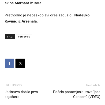
ekipe
Mornara
iz Bara.
Prethodno je nebeskoplavi dres zadužio i
Neđeljko
Kovinić
iz
Arsenala
.
TAG
Petrovac
PRETHODNO
Next article
Jedinstvo dobilo prvo
Počelo postavljanje trave “pod
pojačanje
Goricom” (VIDEO)