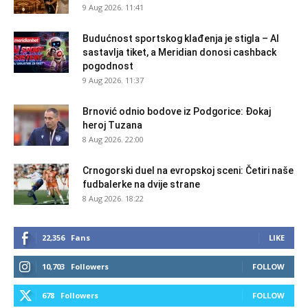
9 Aug 2026. 11:41
Budućnost sportskog klađenja je stigla – AI
sastavlja tiket, a Meridian donosi cashback
pogodnost
9 Aug 2026. 11:37
Brnović odnio bodove iz Podgorice: Đokaj
heroj Tuzana
8 Aug 2026. 22:00
Crnogorski duel na evropskoj sceni: Četiri naše
fudbalerke na dvije strane
8 Aug 2026. 18:22
22,356
Fans
LIKE
10,703
Followers
FOLLOW
678
Followers
FOLLOW