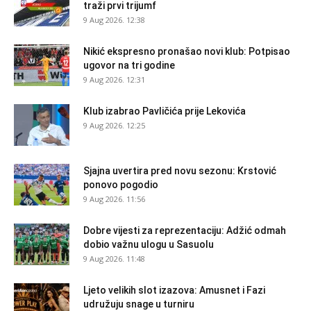
traži prvi trijumf
9 Aug 2026. 12:38
Nikić ekspresno pronašao novi klub: Potpisao
ugovor na tri godine
9 Aug 2026. 12:31
Klub izabrao Pavličića prije Lekovića
9 Aug 2026. 12:25
Sjajna uvertira pred novu sezonu: Krstović
ponovo pogodio
9 Aug 2026. 11:56
Dobre vijesti za reprezentaciju: Adžić odmah
dobio važnu ulogu u Sasuolu
9 Aug 2026. 11:48
Ljeto velikih slot izazova: Amusnet i Fazi
udružuju snage u turniru