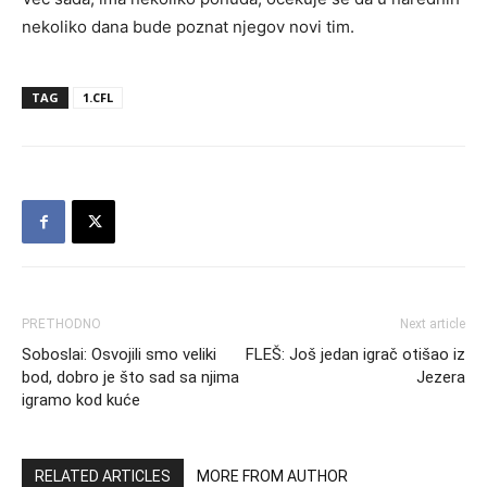
nekoliko dana bude poznat njegov novi tim.
TAG
1.CFL
PRETHODNO
Next article
Soboslai: Osvojili smo veliki
FLEŠ: Još jedan igrač otišao iz
bod, dobro je što sad sa njima
Jezera
igramo kod kuće
RELATED ARTICLES
MORE FROM AUTHOR