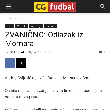
CG-
Početna
1.CFL
1.CFL
Merkato
Najnovije
Transferi
Fudbal
ZVANIČNO: Odlazak iz
Mornara
By
CG Fudbal
-
18 Jun 2023. 16:32
0
Andrej Cvijović nije više fudbaler Mornara iz Bara.
On nije nastavio saradnju sa ovim timom, i slobodan je u
odabiru novog kluba.
Već sada, ima nekoliko ponuda, očekuje se da u narednih