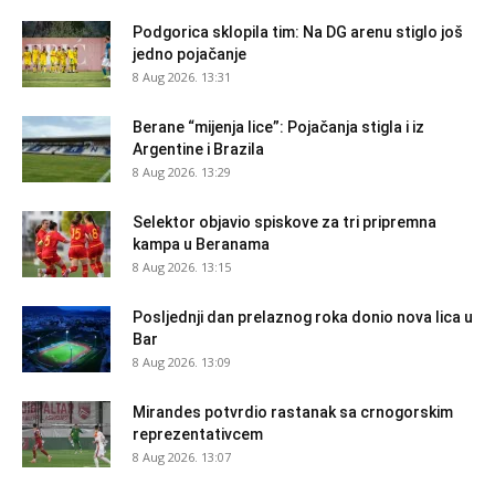
Podgorica sklopila tim: Na DG arenu stiglo još
jedno pojačanje
8 Aug 2026. 13:31
Berane “mijenja lice”: Pojačanja stigla i iz
Argentine i Brazila
8 Aug 2026. 13:29
Selektor objavio spiskove za tri pripremna
kampa u Beranama
8 Aug 2026. 13:15
Posljednji dan prelaznog roka donio nova lica u
Bar
8 Aug 2026. 13:09
Mirandes potvrdio rastanak sa crnogorskim
reprezentativcem
8 Aug 2026. 13:07