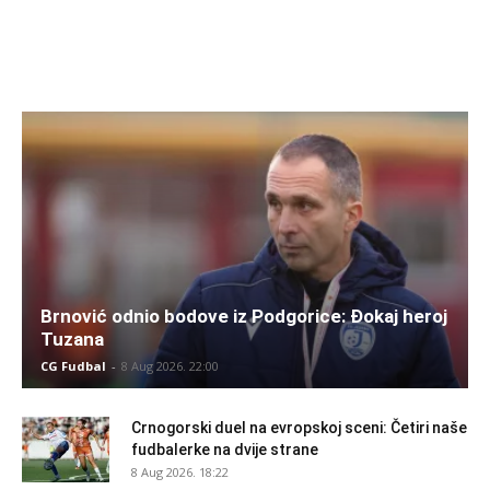
Brnović odnio bodove iz Podgorice: Đokaj heroj
Tuzana
CG Fudbal
-
8 Aug 2026. 22:00
Crnogorski duel na evropskoj sceni: Četiri naše
fudbalerke na dvije strane
8 Aug 2026. 18:22