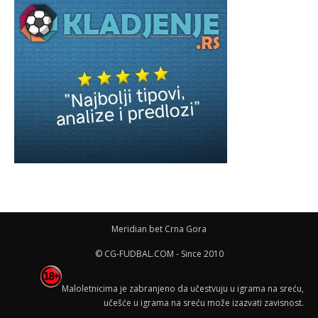
Meridian bet Crna Gora
© CG-FUDBAL.COM - Since 2010
Maloletnicima je zabranjeno da učestvuju u igrama na sreću,
učešće u igrama na sreću može izazvati zavisnost.