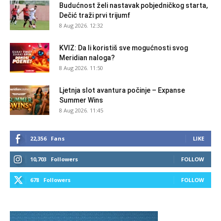
Budućnost želi nastavak pobjedničkog starta,
Dečić traži prvi trijumf
8 Aug 2026. 12:32
KVIZ: Da li koristiš sve mogućnosti svog
Meridian naloga?
8 Aug 2026. 11:50
Ljetnja slot avantura počinje – Expanse
Summer Wins
8 Aug 2026. 11:45
22,356
Fans
LIKE
10,703
Followers
FOLLOW
678
Followers
FOLLOW