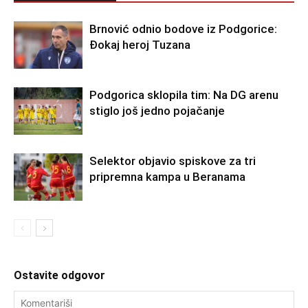
Brnović odnio bodove iz Podgorice:
Đokaj heroj Tuzana
Podgorica sklopila tim: Na DG arenu
stiglo još jedno pojačanje
Selektor objavio spiskove za tri
pripremna kampa u Beranama
Ostavite odgovor